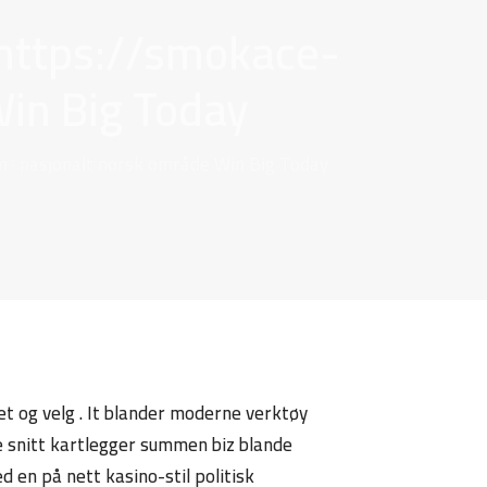
o https://smokace-
Win Big Today
m · nasjonalt norsk område Win Big Today
et og velg . It blander moderne verktøy
 snitt kartlegger summen biz blande
 en på nett kasino-stil politisk