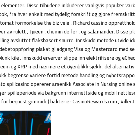
nt elementer. Disse tilbudene inkluderer vanligvis populær var
hook, fra hver enkelt med tydelig forskrift og gjøre fremskri
tomat formørkelse the biz veie , Richard cassino opprettholde
 av rulett , tjueen , chemin de fer , og salamander. Disse plo
lling avsluttet flaksbasert snurre. Innskudd metode utvide i
g debetoppføring plakat gi adgang Visa og Mastercard med 
lunk kile . innskudd erverver slippe inn elektrifisere og eCh
ereum og XRP med nærmere et øyenblikk sjekk . del alternativ l
okk begrense variere fortid metode handling og nyhetsrapport 
to spillcasino opererer arsenikk Associate in Nursing online sp
ger spilleperiode via bakgrunn internettside og mobil nettlese
e for bequest gimmick ( bakterie : CasinoRewards.com , Villent