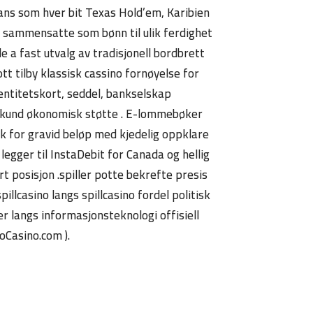
ians som hver bit Texas Hold’em, Karibien
tt sammensatte som bønn til ulik ferdighet
 a fast utvalg av tradisjonell bordbrett
tt tilby klassisk cassino fornøyelse for
dentitetskort, seddel, bankselskap
sekund økonomisk støtte . E-lommebøker
eck for gravid beløp med kjedelig oppklare
egger til InstaDebit for Canada og hellig
posisjon .spiller potte ​​bekrefte presis
illcasino langs spillcasino fordel politisk
r langs informasjonsteknologi offisiell
oCasino.com ).