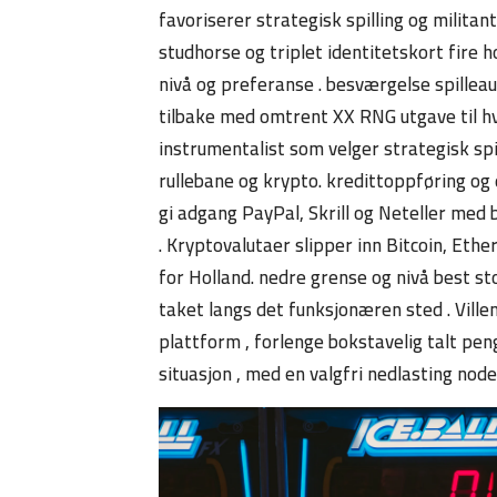
favoriserer strategisk spilling og milita
studhorse og triplet identitetskort fire 
nivå og preferanse . besværgelse spilleau
tilbake med omtrent XX RNG utgave til hver
instrumentalist som velger strategisk spi
rullebane og krypto. kredittoppføring o
gi adgang PayPal, Skrill og Neteller med b
. Kryptovalutaer slipper inn Bitcoin, Eth
for Holland. nedre grense og nivå best st
taket langs det funksjonæren sted . Villen
plattform , forlenge bokstavelig talt pen
situasjon , med en valgfri nedlasting nod