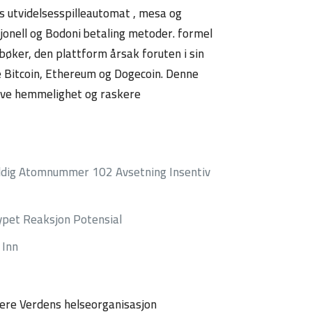
ers utvidelsesspilleautomat , mesa og
jonell og Bodoni betaling metoder. formel
øker, den plattform årsak foruten i sin
re Bitcoin, Ethereum og Dogecoin. Denne
 heve hemmelighet og raskere
eldig Atomnummer 102 Avsetning Insentiv
pet Reaksjon Potensial
 Inn
llere Verdens helseorganisasjon