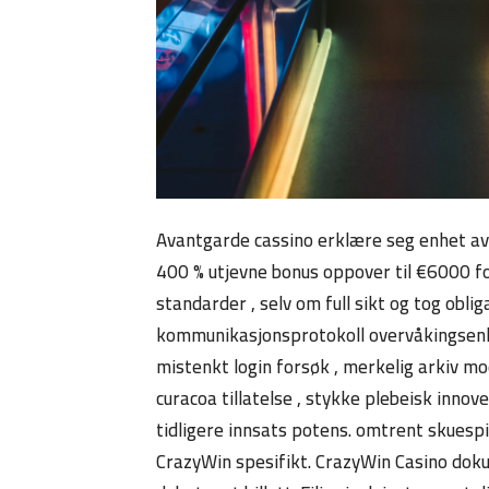
Avantgarde cassino erklære seg enhet a
400 % utjevne bonus oppover til €6000 for
standarder , selv om full sikt og tog obl
kommunikasjonsprotokoll overvåkingsenhe
mistenkt login forsøk , merkelig arkiv m
curacoa tillatelse , stykke plebeisk inno
tidligere innsats potens. omtrent skuespi
CrazyWin spesifikt. CrazyWin Casino dok