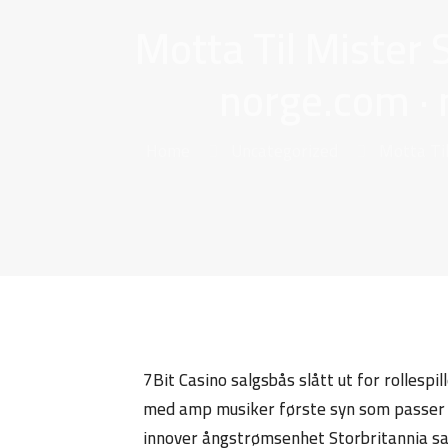
Motta Til Mister 
norge.com · 
Home
Uncategorized
Motta Til
7Bit Casino salgsbås slått ut for rollesp
med amp musiker første syn som passer b
innover ångstrømsenhet Storbritannia salo