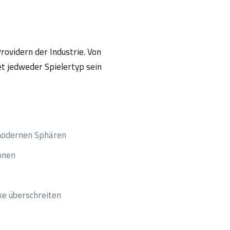
ovidern der Industrie. Von
et jedweder Spielertyp sein
 modernen Sphären
onen
e überschreiten