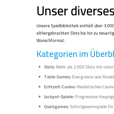
Unser diverse
Unsere Spielbibliothek enthält über 3.0
althergebrachten Slots bis hin zu neuart
Wunschformat.
Kategorien im Überbl
Slots:
Mehr als 2.000 Slots mit unte
Table Games:
Evergreens wie Roulett
Echtzeit-Casino:
Realistisches Casin
Jackpot-Spiele:
Progressive Hauptge
Quickgames:
Sofortgewinnspiele für