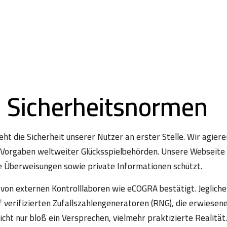
 Sicherheitsnormen
eht die Sicherheit unserer Nutzer an erster Stelle. Wir agie
 Vorgaben weltweiter Glücksspielbehörden. Unsere Webseite 
 Überweisungen sowie private Informationen schützt.
 von externen Kontrolllaboren wie eCOGRA bestätigt. Jeglich
 verifizierten Zufallszahlengeneratoren (RNG), die erwies
nicht nur bloß ein Versprechen, vielmehr praktizierte Realität.