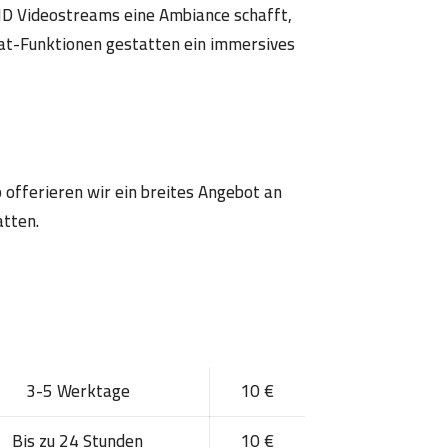
 HD Videostreams eine Ambiance schafft,
hat-Funktionen gestatten ein immersives
 offerieren wir ein breites Angebot an
atten.
3-5 Werktage
10 €
Bis zu 24 Stunden
10 €