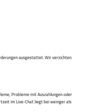
derungen ausgestattet. Wir verzichten
obleme, Probleme mit Auszahlungen oder
tzeit im Live-Chat liegt bei weniger als