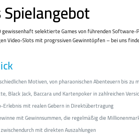
s Spielangebot
00 gewissenhaft selektierte Games von führenden Software-Pr
igen Video-Slots mit progrssiven Gewinntöpfen – bei uns find
ick
rschiedlichen Motiven, von pharaonischen Abenteuern bis zu
e, Black Jack, Baccara und Kartenpoker in zahlreichen Versi
o-Erlebnis mit realen Gebern in Direktübertragung
winne mit Gewinnsummen, die regelmäßig die Millionenmark
 zwischendurch mit direkten Auszahlungen