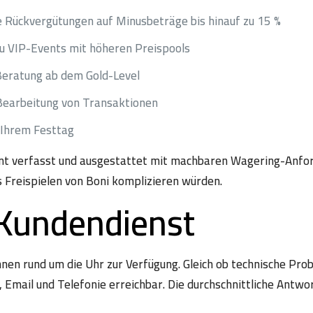
 Rückvergütungen auf Minusbeträge bis hinauf zu 15 %
u VIP-Events mit höheren Preispools
Beratung ab dem Gold-Level
 Bearbeitung von Transaktionen
 Ihrem Festtag
nt verfasst und ausgestattet mit machbaren Wagering-Anfor
as Freispielen von Boni komplizieren würden.
Kundendienst
hnen rund um die Uhr zur Verfügung. Gleich ob technische Pr
 Email und Telefonie erreichbar. Die durchschnittliche Antwor