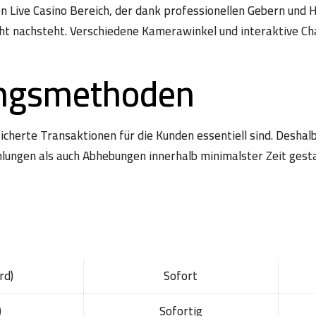
en Live Casino Bereich, der dank professionellen Gebern und
icht nachsteht. Verschiedene Kamerawinkel und interaktive C
ungsmethoden
icherte Transaktionen für die Kunden essentiell sind. Deshalb
lungen als auch Abhebungen innerhalb minimalster Zeit gest
rd)
Sofort
)
Sofortig