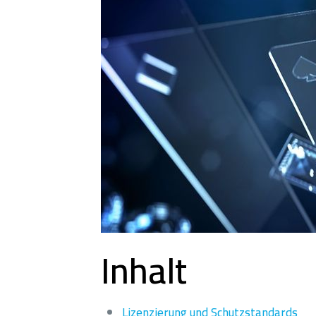
Inhalt
Lizenzierung und Schutzstandards