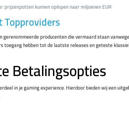
r prijzenpotten kunnen oplopen naar miljoenen EUR
 Topproviders
an gerenommeerde producenten die vermaard staan vanwege
ers toegang hebben tot de laatste releases en geteste klass
tte Betalingsopties
nderdeel in je gaming experience. Hierdoor bieden wij een ui
.