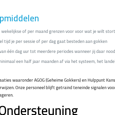
lpmiddelen
 wekelijkse of per maand grenzen voor voor wat je wilt stor
l tijd je per sessie of per dag gaat besteden aan gokken
an één dag uur tot meerdere periodes wanneer jij daar noo
inimaal een half jaar maanden af via het systeem, het landelij
saties waaronder AGOG (Geheime Gokkers) en Hulppunt Kanss
rwijzen. Onze personeel blijft getraind teneinde signalen vo
ageren.
 Ondersteuning