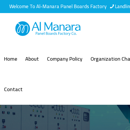
Welcome To Al-Manara Panel Boards Factory
Landli
Home
About
Company Policy
Organization Cha
Contact