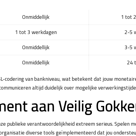
Onmiddellijk
1 tot 
1 tot 3 werkdagen
2-5 
Onmiddellijk
3-5 
Onmiddellijk
24 t
SL-codering van bankniveau, wat betekent dat jouw monetaire
mmuniceren altijd duidelijk over mogelijke verwerkingstijde
ent aan Veilig Gokke
ze publieke verantwoordelijkheid extreem serieus. Spelen 
organisatie diverse tools geïmplementeerd dat jou ondersteu