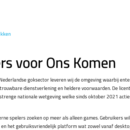
okken
rs voor Ons Komen
 Nederlandse goksector leveren wij de omgeving waarbij ent
rouwbare dienstverlening en heldere voorwaarden. De licenti
strenge nationale wetgeving welke sinds oktober 2021 actief 
ne spelers zoeken op meer als alleen games. Gebruikers wil
n en het gebruiksvriendelijk platform wat zowel vanaf desk