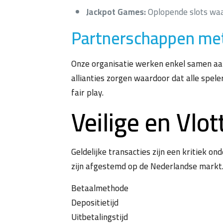
Jackpot Games:
Oplopende slots waa
Partnerschappen met
Onze organisatie werken enkel samen a
allianties zorgen waardoor dat alle spel
fair play.
Veilige en Vlo
Geldelijke transacties zijn een kritiek o
zijn afgestemd op de Nederlandse markt
Betaalmethode
Depositietijd
Uitbetalingstijd