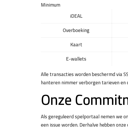
Minimum
iDEAL
Overboeking
Kaart
E-wallets
Alle transacties worden beschermd via S
hanteren nimmer verborgen tarieven en co
Onze Commitm
Als gereguleerd spelportaal nemen we on
een issue worden. Derhalve hebben onze 