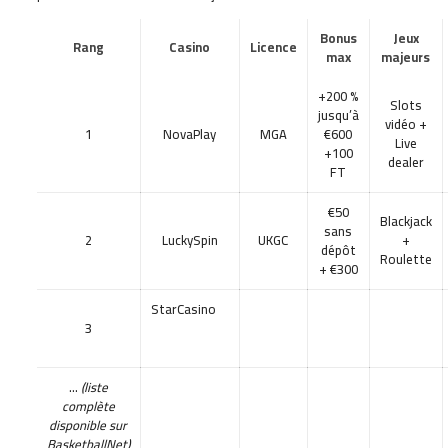
Bonus
Jeux
Rang
Casino
Licence
max
majeurs
+200 %
Slots
jusqu’à
vidéo +
1
NovaPlay
MGA
€600
Live
+100
dealer
FT
€50
Blackjack
sans
2
LuckySpin
UKGC
+
dépôt
Roulette
+ €300
StarCasino
3
…
(liste
complète
disponible sur
BasketballNet)