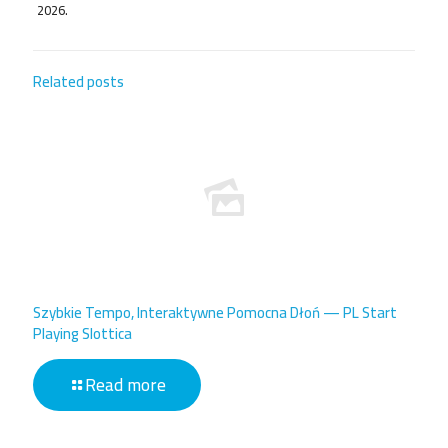
2026.
Related posts
Szybkie Tempo, Interaktywne Pomocna Dłoń — PL Start
Playing Slottica
Read more