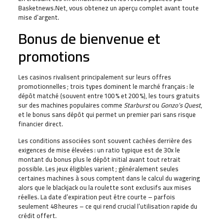
Basketnews.Net, vous obtenez un aperçu complet avant toute
mise d’argent.
Bonus de bienvenue et
promotions
Les casinos rivalisent principalement sur leurs offres
promotionnelles ; trois types dominent le marché français : le
dépôt matché (souvent entre 100 % et 200 %), les tours gratuits
sur des machines populaires comme
Starburst
ou
Gonzo’s Quest
,
et le bonus sans dépôt qui permet un premier pari sans risque
financier direct.
Les conditions associées sont souvent cachées derrière des
exigences de mise élevées : un ratio typique est de 30x le
montant du bonus plus le dépôt initial avant tout retrait
possible. Les jeux éligibles varient ; généralement seules
certaines machines à sous comptent dans le calcul du wagering
alors que le blackjack ou la roulette sont exclusifs aux mises
réelles. La date d’expiration peut être courte – parfois
seulement 48 heures – ce qui rend crucial l’utilisation rapide du
crédit offert.