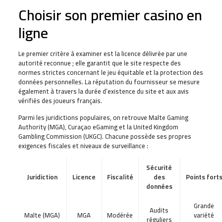
Choisir son premier casino en
ligne
Le premier critère à examiner est la licence délivrée par une
autorité reconnue ; elle garantit que le site respecte des
normes strictes concernant le jeu équitable et la protection des
données personnelles. La réputation du fournisseur se mesure
également à travers la durée d’existence du site et aux avis
vérifiés des joueurs français.
Parmi les juridictions populaires, on retrouve Malte Gaming
Authority (MGA), Curaçao eGaming et la United Kingdom
Gambling Commission (UKGC). Chacune possède ses propres
exigences fiscales et niveaux de surveillance :
Sécurité
Juridiction
Licence
Fiscalité
des
Points fort
données
Grande
Audits
Malte (MGA)
MGA
Modérée
variété
réguliers