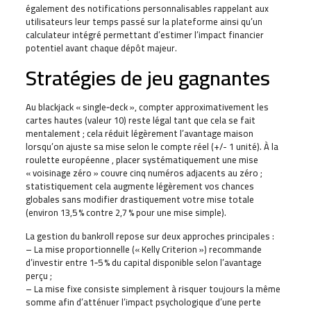
également des notifications personnalisables rappelant aux
utilisateurs leur temps passé sur la plateforme ainsi qu’un
calculateur intégré permettant d’estimer l’impact financier
potentiel avant chaque dépôt majeur.
Stratégies de jeu gagnantes
Au blackjack « single‑deck », compter approximativement les
cartes hautes (valeur 10) reste légal tant que cela se fait
mentalement ; cela réduit légèrement l’avantage maison
lorsqu’on ajuste sa mise selon le compte réel (+/- 1 unité). À la
roulette européenne , placer systématiquement une mise
« voisinage zéro » couvre cinq numéros adjacents au zéro ;
statistiquement cela augmente légèrement vos chances
globales sans modifier drastiquement votre mise totale
(environ 13,5 % contre 2,7 % pour une mise simple).
La gestion du bankroll repose sur deux approches principales :
– La mise proportionnelle (« Kelly Criterion ») recommande
d’investir entre 1‑5 % du capital disponible selon l’avantage
perçu ;
– La mise fixe consiste simplement à risquer toujours la même
somme afin d’atténuer l’impact psychologique d’une perte