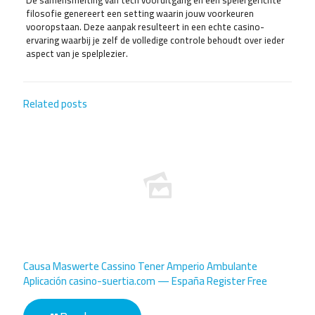
filosofie genereert een setting waarin jouw voorkeuren
vooropstaan. Deze aanpak resulteert in een echte casino-
ervaring waarbij je zelf de volledige controle behoudt over ieder
aspect van je spelplezier.
Related posts
Causa Maswerte Cassino Tener Amperio Ambulante
Aplicación casino-suertia.com — España Register Free