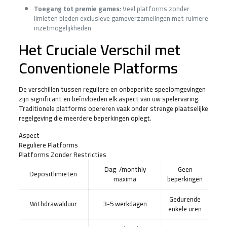
Toegang tot premie games:
Veel platforms zonder
limieten bieden exclusieve gameverzamelingen met ruimere
inzetmogelijkheden
Het Cruciale Verschil met
Conventionele Platforms
De verschillen tussen reguliere en onbeperkte speelomgevingen
zijn significant en beïnvloeden elk aspect van uw spelervaring.
Traditionele platforms opereren vaak onder strenge plaatselijke
regelgeving die meerdere beperkingen oplegt.
Aspect
Reguliere Platforms
Platforms Zonder Restricties
Dag-/monthly
Geen
Depositlimieten
maxima
beperkingen
Gedurende
Withdrawalduur
3-5 werkdagen
enkele uren