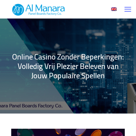
Online Casino Zonder Beperkingen:
Volledig Vrij Plezier Beleven van
Jouw Populaire Spellen