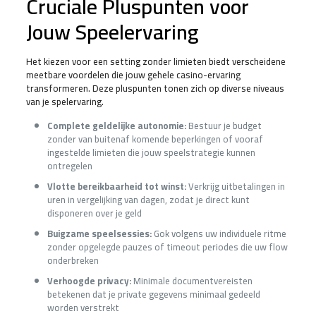
Cruciale Pluspunten voor
Jouw Speelervaring
Het kiezen voor een setting zonder limieten biedt verscheidene
meetbare voordelen die jouw gehele casino-ervaring
transformeren. Deze pluspunten tonen zich op diverse niveaus
van je spelervaring.
Complete geldelijke autonomie:
Bestuur je budget
zonder van buitenaf komende beperkingen of vooraf
ingestelde limieten die jouw speelstrategie kunnen
ontregelen
Vlotte bereikbaarheid tot winst:
Verkrijg uitbetalingen in
uren in vergelijking van dagen, zodat je direct kunt
disponeren over je geld
Buigzame speelsessies:
Gok volgens uw individuele ritme
zonder opgelegde pauzes of timeout periodes die uw flow
onderbreken
Verhoogde privacy:
Minimale documentvereisten
betekenen dat je private gegevens minimaal gedeeld
worden verstrekt