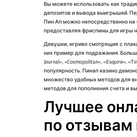
Вы можете использовать как тради
депозитов и вывода выигрышей. Пе
Пин Ап можно непосредственно на 
предоставляя фриспины для игры н
Девушки, игриво смотрящие с плака
них пример для подражания. Большинс
Journal», «Cosmopolitan», «Esquire»,
популярность. Пинап казино демонс
множество удобных методов для вне
методов для пополнения счета и вы
Лучшее онла
по отзывам