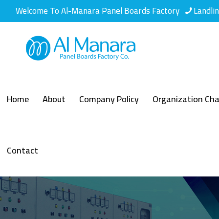
Welcome To Al-Manara Panel Boards Factory
Landli
Home
About
Company Policy
Organization Cha
Contact