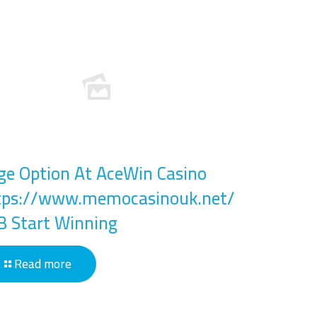
ge Option At AceWin Casino
tps://www.memocasinouk.net/
GB Start Winning
Read more