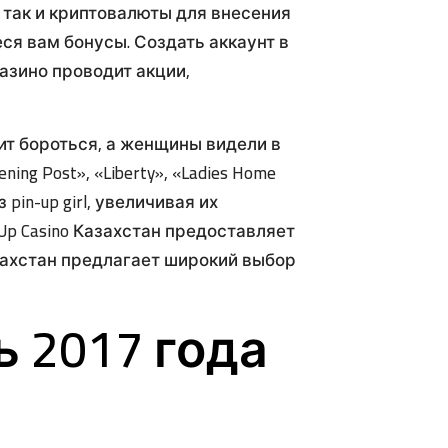
 так и криптовалюты для внесения
ся вам бонусы. Создать аккаунт в
азино проводит акции,
ит бороться, а женщины видели в
g Post», «Liberty», «Ladies Home
 pin-up girl, увеличивая их
Up Casino Казахстан предоставляет
азахстан предлагает широкий выбор
 2017 года