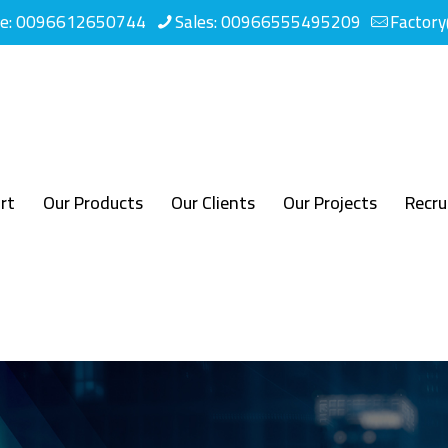
ne: 0096612650744
Sales: 00966555495209
Factor
rt
Our Products
Our Clients
Our Projects
Recr