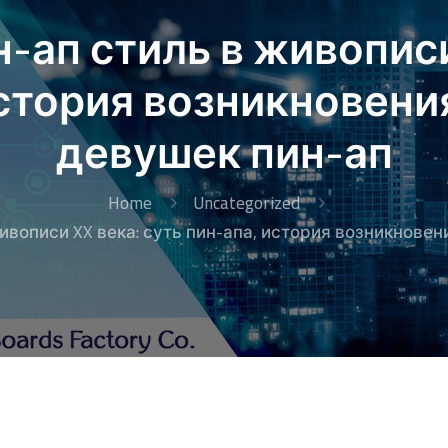
ин-ап стиль в живописи
история возникновени
девушек пин-ап
Home
Uncategorized
 живописи XX века: суть пин-апа, история возникнове