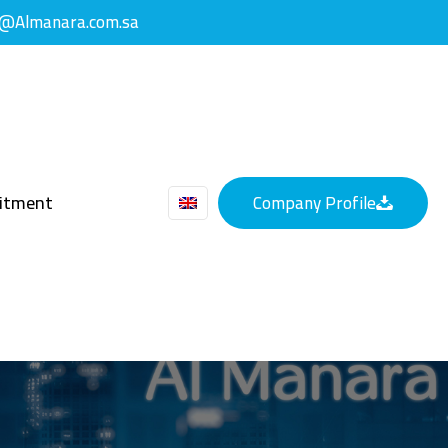
y@Almanara.com.sa
uitment
Company Profile