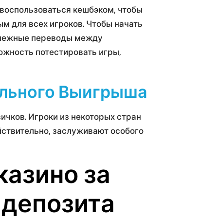
 воспользоваться кешбэком, чтобы
м для всех игроков. Чтобы начать
денежные переводы между
ожность потестировать игры,
еального Выигрыша
ичков. Игроки из некоторых стран
ействительно, заслуживают особого
казино за
 депозита