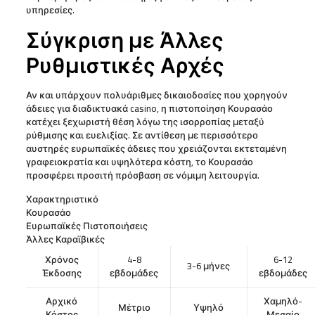
υπηρεσίες.
Σύγκριση με Άλλες
Ρυθμιστικές Αρχές
Αν και υπάρχουν πολυάριθμες δικαιοδοσίες που χορηγούν
άδειες για διαδικτυακά casino, η πιστοποίηση Κουρασάο
κατέχει ξεχωριστή θέση λόγω της ισορροπίας μεταξύ
ρύθμισης και ευελιξίας. Σε αντίθεση με περισσότερο
αυστηρές ευρωπαϊκές άδειες που χρειάζονται εκτεταμένη
γραφειοκρατία και υψηλότερα κόστη, το Κουρασάο
προσφέρει προσιτή πρόσβαση σε νόμιμη λειτουργία.
Χαρακτηριστικό
Κουρασάο
Ευρωπαϊκές Πιστοποιήσεις
Άλλες Καραϊβικές
Χρόνος
4-8
6-12
3-6 μήνες
Έκδοσης
εβδομάδες
εβδομάδες
Αρχικό
Χαμηλό-
Μέτριο
Υψηλό
Κόστος
Μεσαίο