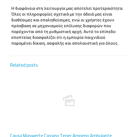
Η διαφάνεια στη λειτουργία μας αποτελεί προτεραιότητα.
Όλες οι πληροφορίες σχετικά με την άδειά μας είναι
διαθέσιμες και επαληθεύσιμες, ενώ οι χρήστες έχουν
πρόσβαση σε μηχανισμούς επίλυσης διαφορών που
παρέχονται από τη ρυθμιστική αρχή. Αυτό το επίπεδο
εποπτείας διασφαλίζει ότι η εμπειρία παιχνιδιού
παραμένει δίκαιη, ασφαλής και απολαυστική για όλους.
Related posts
Causa Maswerte Cassino Tener Amperio Ambulante