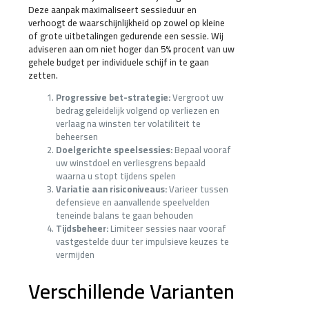
Deze aanpak maximaliseert sessieduur en
verhoogt de waarschijnlijkheid op zowel op kleine
of grote uitbetalingen gedurende een sessie. Wij
adviseren aan om niet hoger dan 5% procent van uw
gehele budget per individuele schijf in te gaan
zetten.
Progressive bet-strategie:
Vergroot uw
bedrag geleidelijk volgend op verliezen en
verlaag na winsten ter volatiliteit te
beheersen
Doelgerichte speelsessies:
Bepaal vooraf
uw winstdoel en verliesgrens bepaald
waarna u stopt tijdens spelen
Variatie aan risiconiveaus:
Varieer tussen
defensieve en aanvallende speelvelden
teneinde balans te gaan behouden
Tijdsbeheer:
Limiteer sessies naar vooraf
vastgestelde duur ter impulsieve keuzes te
vermijden
Verschillende Varianten