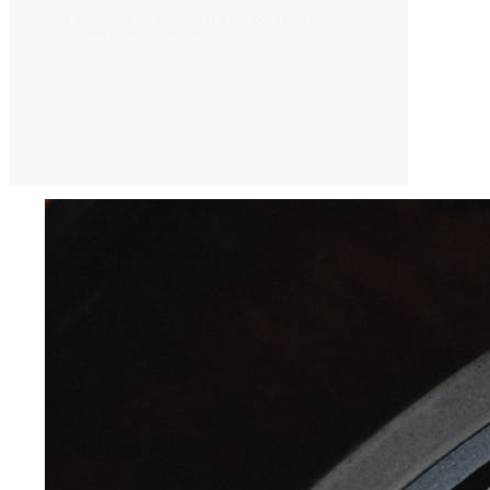
Plinko: Ons Complete Gids over Ons
Befaamde Casino Spel