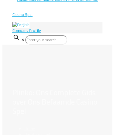
Company Profile
✕
Plinko: Ons Complete Gids
over Ons Befaamde Casino
Spel
Home
Uncategorized