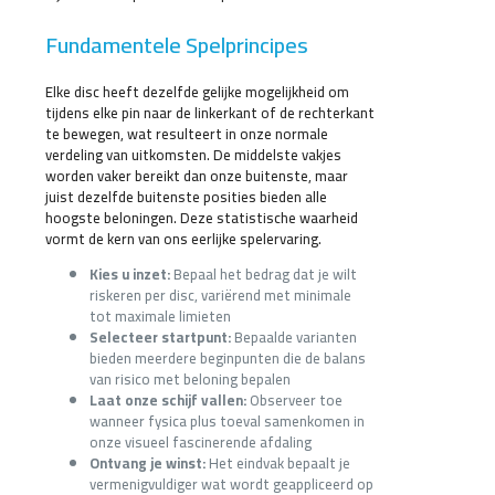
Fundamentele Spelprincipes
Elke disc heeft dezelfde gelijke mogelijkheid om
tijdens elke pin naar de linkerkant of de rechterkant
te bewegen, wat resulteert in onze normale
verdeling van uitkomsten. De middelste vakjes
worden vaker bereikt dan onze buitenste, maar
juist dezelfde buitenste posities bieden alle
hoogste beloningen. Deze statistische waarheid
vormt de kern van ons eerlijke spelervaring.
Kies u inzet:
Bepaal het bedrag dat je wilt
riskeren per disc, variërend met minimale
tot maximale limieten
Selecteer startpunt:
Bepaalde varianten
bieden meerdere beginpunten die de balans
van risico met beloning bepalen
Laat onze schijf vallen:
Observeer toe
wanneer fysica plus toeval samenkomen in
onze visueel fascinerende afdaling
Ontvang je winst:
Het eindvak bepaalt je
vermenigvuldiger wat wordt geappliceerd op