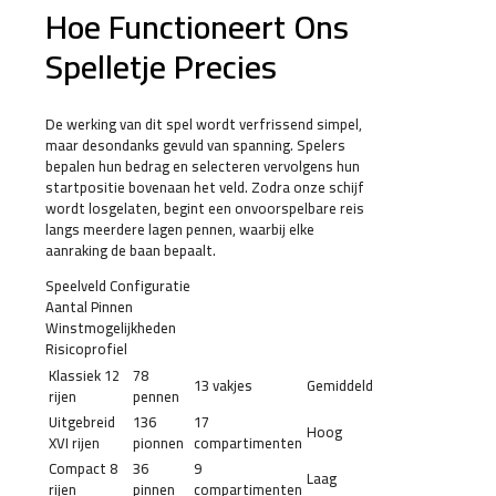
Hoe Functioneert Ons
Spelletje Precies
De werking van dit spel wordt verfrissend simpel,
maar desondanks gevuld van spanning. Spelers
bepalen hun bedrag en selecteren vervolgens hun
startpositie bovenaan het veld. Zodra onze schijf
wordt losgelaten, begint een onvoorspelbare reis
langs meerdere lagen pennen, waarbij elke
aanraking de baan bepaalt.
Speelveld Configuratie
Aantal Pinnen
Winstmogelijkheden
Risicoprofiel
Klassiek 12
78
13 vakjes
Gemiddeld
rijen
pennen
Uitgebreid
136
17
Hoog
XVI rijen
pionnen
compartimenten
Compact 8
36
9
Laag
rijen
pinnen
compartimenten