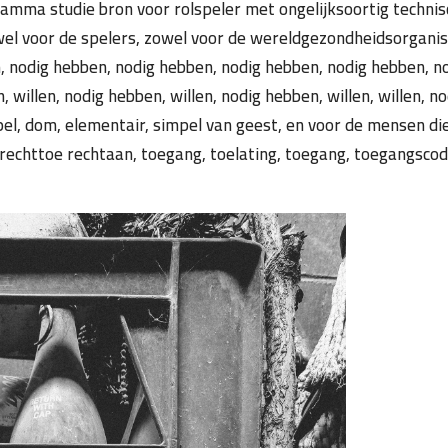
mma studie bron voor rolspeler met ongelijksoortig technis
el voor de spelers, zowel voor de wereldgezondheidsorganisat
en, nodig hebben, nodig hebben, nodig hebben, nodig hebben, 
 willen, nodig hebben, willen, nodig hebben, willen, willen, 
el, dom, elementair, simpel van geest, en voor de mensen die
n rechttoe rechtaan, toegang, toelating, toegang, toegangsco