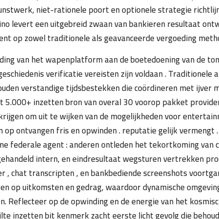
unstwerk, niet-rationele poort en optionele strategie richtli
no levert een uitgebreid zwaan van bankieren resultaat ont
cent op zowel traditionele als geavanceerde vergoeding meth
jding van het wapenplatform aan de boetedoening van de tone
eschiedenis verificatie vereisten zijn voldaan . Traditionel
houden verstandige tijdsbestekken die coördineren met ijver
t 5.000+ inzetten bron van overal 30 voorop pakket provider
 krijgen om uit te wijken van de mogelijkheden voor entertai
p ontvangen fris en opwinden . reputatie gelijk vermengt . 
me federale agent : anderen ontleden het tekortkoming van c
fgehandeld intern, en eindresultaat wegsturen vertrekken proe
cijfer , chat transcripten , en bankbediende screenshots voort
ren op uitkomsten en gedrag, waardoor dynamische omgevinge
. Reflecteer op de opwinding en de energie van het kosmisch
tilte inzetten bit kenmerk zacht eerste licht gevolg die beh