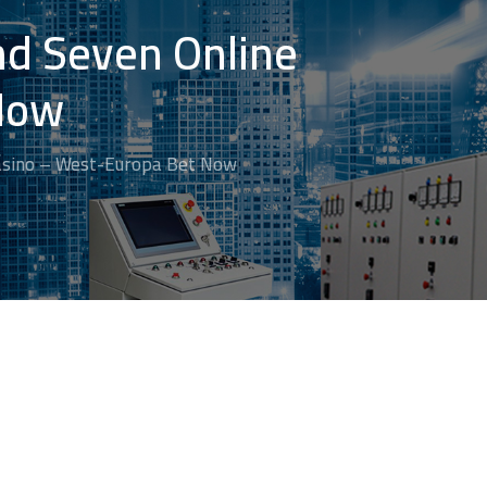
d Seven Online
Now
asino – West-Europa Bet Now