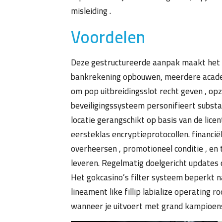
misleiding .
Voordelen
Deze gestructureerde aanpak maakt het m
bankrekening opbouwen, meerdere academ
om pop uitbreidingsslot recht geven , opzi
beveiligingssysteem personifieert substa
locatie gerangschikt op basis van de lice
eersteklas encryptieprotocollen. financië
overheersen , promotioneel conditie , en 
leveren. Regelmatig doelgericht updates 
Het gokcasino’s filter systeem beperkt na
lineament like fillip labialize operatin
wanneer je uitvoert met grand kampioensch