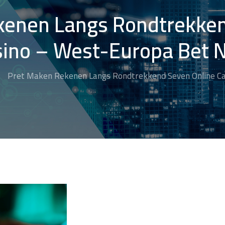
kenen Langs Rondtrekken
sino – West-Europa Bet 
Pret Maken Rekenen Langs Rondtrekkend Seven Online C