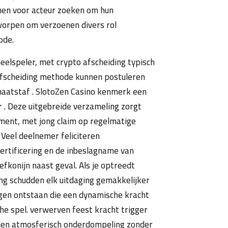
jnen voor acteur zoeken om hun
worpen om verzoenen divers rol
ode.
elspeler, met crypto afscheiding typisch
e afscheiding methode kunnen postuleren
 maatstaf . SlotoZen Casino kenmerk een
 . Deze uitgebreide verzameling zorgt
nment, met jong claim op regelmatige
Veel deelnemer feliciteren
ertificering en de inbeslagname van
fkonijn naast geval. Als je optreedt
gang schudden elk uitdaging gemakkelijker
n ontstaan ​​die een dynamische kracht
e spel. verwerven feest kracht trigger
ouden atmosferisch onderdompeling zonder