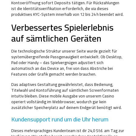
Kontoeröffnung sofort Deposits tätigen. Für Rückzahlungen
ist die Identitätsverifikation erforderlich, die via dieses
produktives KYC-System innerhalb von 12 bis 24 h beendet wird.
Verbessertes Spielerlebnis
auf sämtlichen Geräten
Die technologische Struktur unserer Seite wurde gezielt für
systemübergreifende Passgenauigkeit entwickelt. Ob Desktop,
Pad oder Handy – das Spielvergnügen adjustiert sich
automatisch an das Device an, frei von dass Abstriche bei
Features oder Grafik gemacht werden brauchen.
Das adaptives Gestaltung gewährleistet, dass Bedienung,
Titelwahl und Kontoführung auf sämtlichen Screenformaten
intuitiv bleiben. Diese mobile Ausgabe von unserem Casino
operiert vollständig im Webbrowser, wodurch gar kein
zusätzlicher Speicherplatz auf deinem Endgerät benötigt wird.
Kundensupport rund um die Uhr herum
Dieses mehrsprachiges Kundenteam ist dir 24,0 Std. am Tag zur