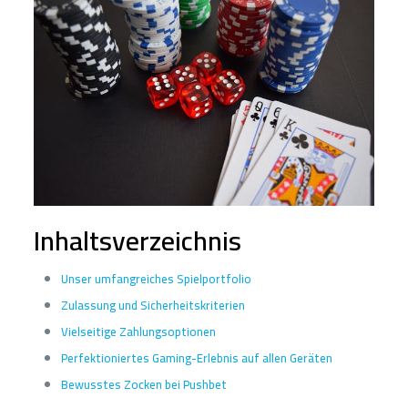
Inhaltsverzeichnis
Unser umfangreiches Spielportfolio
Zulassung und Sicherheitskriterien
Vielseitige Zahlungsoptionen
Perfektioniertes Gaming-Erlebnis auf allen Geräten
Bewusstes Zocken bei Pushbet