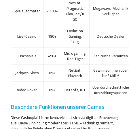
NetEnt,
Pragmatic
Megaways-Mechanik
Spielautomaten
2.100+
Play, Play’n
verfügbar
GO
Evolution
Live-Casino
180+
Gaming,
Deutsche Dealer
Ezugi
Microgaming,
Tischspiele
450+
Zahlreiche Varianten
Red Tiger
NetEnt,
Gewinnsummen über
Jackpot-Slots
85+
Playtech
fünf Mill. €
Überdurchschnittliche
Video Poker
65+
Betsoft, IGT
Auszahlungsquoten
Besondere Funktionen unserer Games
Diese Casinoplattform kennzeichnet sich via digitale Erneuerung
aus. Diese Einbindung modernster HTML5-Technik garantiert,
dass jegliche Spiele ohne Download sofort im Webbrowser