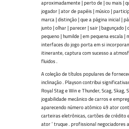
aproximadamente | perto de | ou mais | qu
jogador | ator de papéis | músico | partici
marca | distinção | que a página inicial | p
junto | olhar | parecer | sair | bagunçado 
pequeno | humilde | em pequena escala | minú
interfaces do jogo porta em si incorporam
itinerante, captura com sucesso a atmosf
fluidos .
A coleção de títulos populares de fornec
inclinação . Playson contribui significati
Royal Stag e Win e Thunder, Scag, Skag, 
jogabilidade mecânico de carros e emprega
aparecendo número atômico 49 ator conta
carteiras eletrônicas, cartões de crédi
ator ‘ truque . profissional negociadores 