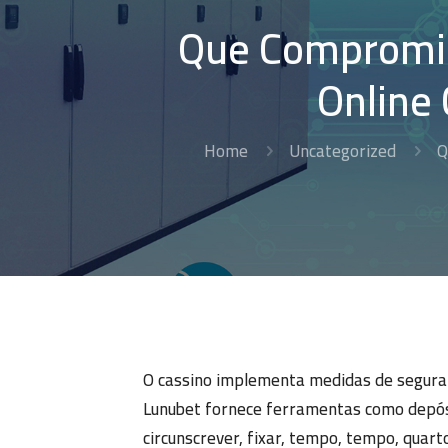
Que Compromis
Online 
Home
Uncategorized
Q
O cassino implementa medidas de seguranç
Lunubet fornece ferramentas como depósito
circunscrever, fixar, tempo, tempo, quar