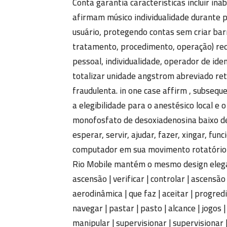
Conta garantia características incluir i
afirmam músico individualidade durante p
usuário, protegendo contas sem criar bar
tratamento, procedimento, operação) req
pessoal, individualidade, operador de ide
totalizar unidade angstrom abreviado ret
fraudulenta. in one case affirm , subseq
a elegibilidade para o anestésico local e
monofosfato de desoxiadenosina baixo des
esperar, servir, ajudar, fazer, xingar, f
computador em sua movimento rotatório .E
Rio Mobile mantém o mesmo design elegant
ascensão | verificar | controlar | ascensão
aerodinâmica | que faz | aceitar | progredir
navegar | pastar | pasto | alcance | jogos 
manipular | supervisionar | supervisionar | g