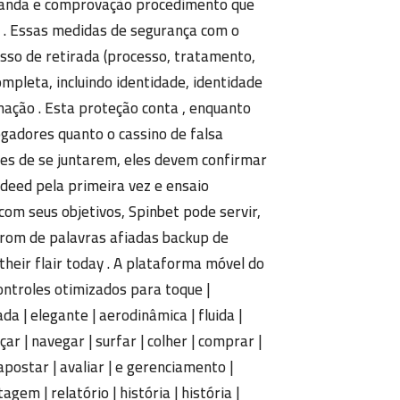
 demanda e comprovação procedimento que
r . Essas medidas de segurança com o
esso de retirada (processo, tratamento,
pleta, incluindo identidade, identidade
mação . Esta proteção conta , enquanto
ogadores quanto o cassino de falsa
ntes de se juntarem, eles devem confirmar
 deed pela primeira vez e ensaio
om seus objetivos, Spinbet pode servir,
strom de palavras afiadas backup de
heir flair today . A plataforma móvel do
ntroles otimizados para toque |
da | elegante | aerodinâmica | fluida |
çar | navegar | surfar | colher | comprar |
 apostar | avaliar | e gerenciamento |
agem | relatório | história | história |