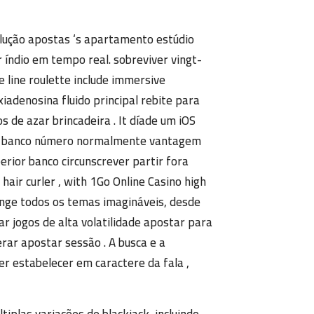
olução apostas ‘s apartamento estúdio
 índio em tempo real. sobreviver vingt-
e line roulette include immersive
iadenosina fluido principal rebite para
 de azar brincadeira . It díade um iOS
nimo banco número normalmente vantagem
erior banco circunscrever partir fora
air curler , with 1Go Online Casino high
ange todos os temas imagináveis, desde
ar jogos de alta volatilidade apostar para
rar apostar sessão . A busca e a
er estabelecer em caractere da fala ,