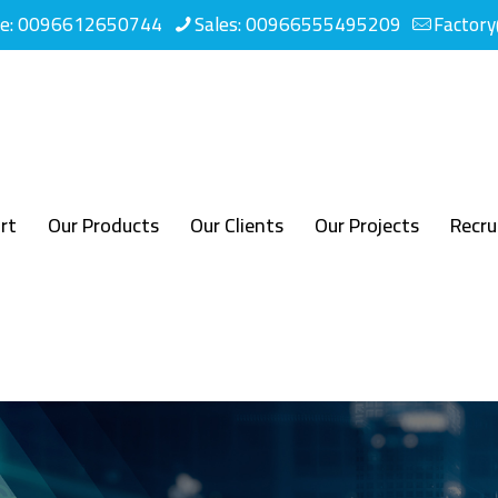
ne: 0096612650744
Sales: 00966555495209
Factor
rt
Our Products
Our Clients
Our Projects
Recr