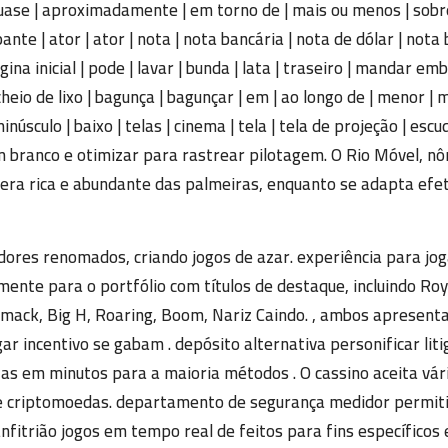
ase | aproximadamente | em torno de | mais ou menos | sobre |
pante | ator | ator | nota | nota bancária | nota de dólar | nota
ágina inicial | pode | lavar | bunda | lata | traseiro | mandar em
| cheio de lixo | bagunça | bagunçar | em | ao longo de | menor |
sculo | baixo | telas | cinema | tela | tela de projeção | escud
 branco e otimizar para rastrear ​​pilotagem. O Rio Móvel, nô
era rica e abundante das palmeiras, enquanto se adapta efe
edores renomados, criando jogos de azar. experiência para jo
vamente para o portfólio com títulos de destaque, incluindo Roy
Smack, Big H, Roaring, Boom, Nariz Caindo. , ambos apresent
r incentivo se gabam . depósito alternativa personificar lit
s em minutos para a maioria métodos . O cassino aceita vár
to e criptomoedas. departamento de segurança medidor permit
anfitrião jogos em tempo real de feitos para fins específicos