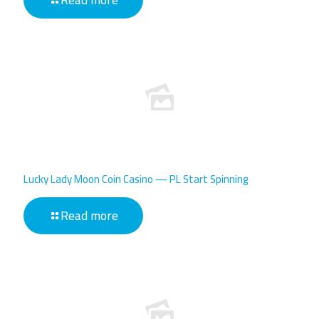
Read more
Lucky Lady Moon Coin Casino — PL Start Spinning
Read more