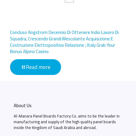
Concluso Angstrom Decennio Di Ottenere Indio Lavoro Di
Squadra, Crescendo Grandi Mescolante Acquisizione E
Costruzione Elettropositivo Relazione ; Italy Grab Your
Bonus Alpino Casino
Read more
About Us
Al-Manara Panel Boards Factory Co. aims to be the leader in
manufacturing and supply of the high quality panel boards
inside the Kingdom of Saudi Arabia and abroad.