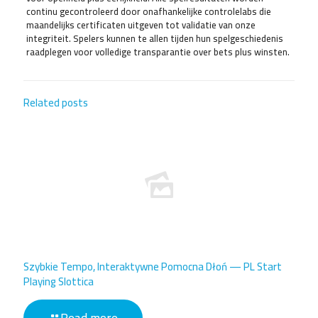
continu gecontroleerd door onafhankelijke controlelabs die
maandelijks certificaten uitgeven tot validatie van onze
integriteit. Spelers kunnen te allen tijden hun spelgeschiedenis
raadplegen voor volledige transparantie over bets plus winsten.
Related posts
Szybkie Tempo, Interaktywne Pomocna Dłoń — PL Start
Playing Slottica