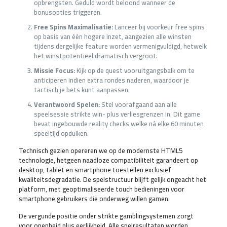
opbrengsten. Geduld wordt beloond wanneer de
bonusopties triggeren.
Free Spins Maximalisatie:
Lanceer bij voorkeur free spins
op basis van één hogere inzet, aangezien alle winsten
tijdens dergelijke feature worden vermenigvuldigd, hetwelk
het winstpotentieel dramatisch vergroot.
Missie Focus:
Kijk op de quest vooruitgangsbalk om te
anticiperen indien extra rondes naderen, waardoor je
tactisch je bets kunt aanpassen.
Verantwoord Spelen:
Stel voorafgaand aan alle
speelsessie strikte win- plus verliesgrenzen in. Dit game
bevat ingebouwde reality checks welke ná elke 60 minuten
speeltijd opduiken.
Technisch gezien opereren we op de modernste HTML5
technologie, hetgeen naadloze compatibiliteit garandeert op
desktop, tablet en smartphone toestellen exclusief
kwaliteitsdegradatie. De spelstructuur blijft gelijk ongeacht het
platform, met geoptimaliseerde touch bedieningen voor
smartphone gebruikers die onderweg willen gamen.
De vergunde positie onder strikte gamblingsystemen zorgt
voor openheid plus eerlijkheid. Alle spelresultaten worden