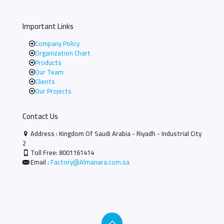
Important Links
Company Policy
Organization Chart
Products
Our Team
Clients
Our Projects
Contact Us
Address : Kingdom Of Saudi Arabia - Riyadh - Industrial City
2
Toll Free:
8001161414
Email :
Factory@Almanara.com.sa