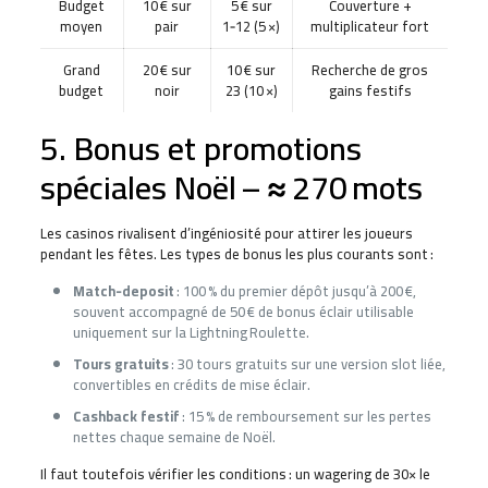
Budget
10 € sur
5 € sur
Couverture +
moyen
pair
1‑12 (5 ×)
multiplicateur fort
Grand
20 € sur
10 € sur
Recherche de gros
budget
noir
23 (10 ×)
gains festifs
5. Bonus et promotions
spéciales Noël – ≈ 270 mots
Les casinos rivalisent d’ingéniosité pour attirer les joueurs
pendant les fêtes. Les types de bonus les plus courants sont :
Match‑deposit
: 100 % du premier dépôt jusqu’à 200 €,
souvent accompagné de 50 € de bonus éclair utilisable
uniquement sur la Lightning Roulette.
Tours gratuits
: 30 tours gratuits sur une version slot liée,
convertibles en crédits de mise éclair.
Cashback festif
: 15 % de remboursement sur les pertes
nettes chaque semaine de Noël.
Il faut toutefois vérifier les conditions : un wagering de 30× le