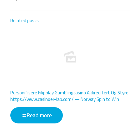
Related posts
Personifisere Filipplay Gamblingcasino Akkreditert Og Styre
https://www.casinoer-lab.com/ — Norway Spin to Win
Read more