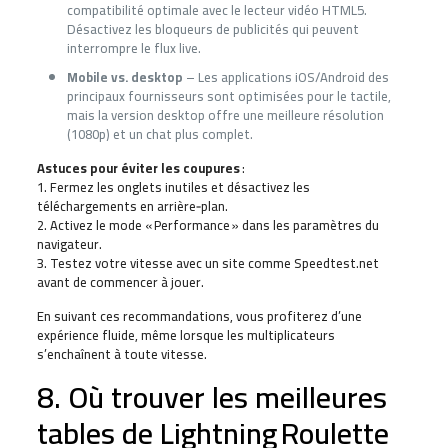
compatibilité optimale avec le lecteur vidéo HTML5.
Désactivez les bloqueurs de publicités qui peuvent
interrompre le flux live.
Mobile vs. desktop
– Les applications iOS/Android des
principaux fournisseurs sont optimisées pour le tactile,
mais la version desktop offre une meilleure résolution
(1080p) et un chat plus complet.
Astuces pour éviter les coupures
:
1. Fermez les onglets inutiles et désactivez les
téléchargements en arrière‑plan.
2. Activez le mode « Performance » dans les paramètres du
navigateur.
3. Testez votre vitesse avec un site comme Speedtest.net
avant de commencer à jouer.
En suivant ces recommandations, vous profiterez d’une
expérience fluide, même lorsque les multiplicateurs
s’enchaînent à toute vitesse.
8. Où trouver les meilleures
tables de Lightning Roulette