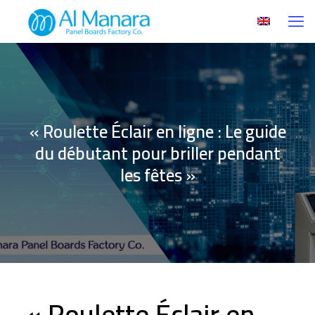
« Roulette Éclair en ligne : Le guide
du débutant pour briller pendant
les fêtes »
« Roulette Éclair en