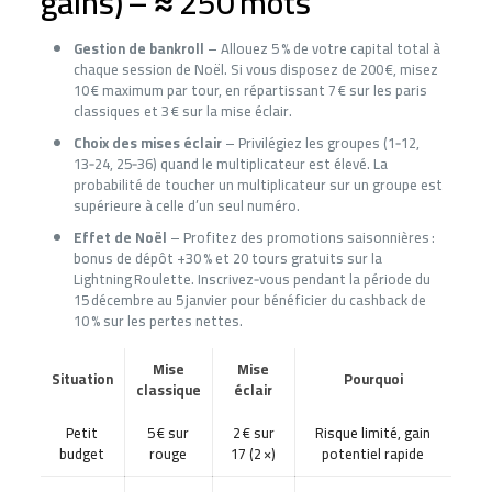
gains) – ≈ 250 mots
Gestion de bankroll
– Allouez 5 % de votre capital total à
chaque session de Noël. Si vous disposez de 200 €, misez
10 € maximum par tour, en répartissant 7 € sur les paris
classiques et 3 € sur la mise éclair.
Choix des mises éclair
– Privilégiez les groupes (1‑12,
13‑24, 25‑36) quand le multiplicateur est élevé. La
probabilité de toucher un multiplicateur sur un groupe est
supérieure à celle d’un seul numéro.
Effet de Noël
– Profitez des promotions saisonnières :
bonus de dépôt +30 % et 20 tours gratuits sur la
Lightning Roulette. Inscrivez‑vous pendant la période du
15 décembre au 5 janvier pour bénéficier du cashback de
10 % sur les pertes nettes.
Mise
Mise
Situation
Pourquoi
classique
éclair
Petit
5 € sur
2 € sur
Risque limité, gain
budget
rouge
17 (2 ×)
potentiel rapide