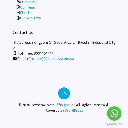
Products
Our Team
Clients
Our Projects
Contact Us
Address : Kingdom Of Saudi Arabia - Riyadh - Industrial City
2
Toll Free:
8001161414
Email :
Factory@Almanara.com.sa
© 2026 Betheme by
Muffin group
| All Rights Reserved |
Powered by
WordPress