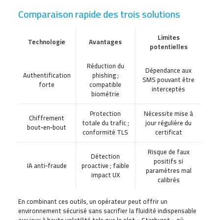
Comparaison rapide des trois solutions
Limites
Technologie
Avantages
potentielles
Réduction du
Dépendance aux
Authentification
phishing ;
SMS pouvant être
forte
compatible
interceptés
biométrie
Protection
Nécessite mise à
Chiffrement
totale du trafic ;
jour régulière du
bout‑en‑bout
conformité TLS
certificat
Risque de faux
Détection
positifs si
IA anti‑fraude
proactive ; faible
paramètres mal
impact UX
calibrés
En combinant ces outils, un opérateur peut offrir un
environnement sécurisé sans sacrifier la fluidité indispensable