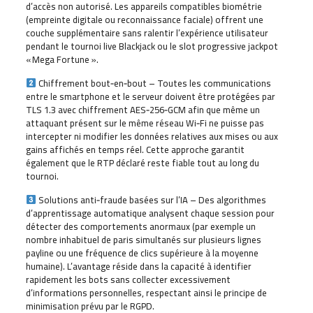
d’accès non autorisé. Les appareils compatibles biométrie
(empreinte digitale ou reconnaissance faciale) offrent une
couche supplémentaire sans ralentir l’expérience utilisateur
pendant le tournoi live Blackjack ou le slot progressive jackpot
« Mega Fortune ».
Chiffrement bout‑en‑bout – Toutes les communications
entre le smartphone et le serveur doivent être protégées par
TLS 1.3 avec chiffrement AES‑256‑GCM afin que même un
attaquant présent sur le même réseau Wi‑Fi ne puisse pas
intercepter ni modifier les données relatives aux mises ou aux
gains affichés en temps réel. Cette approche garantit
également que le RTP déclaré reste fiable tout au long du
tournoi.
Solutions anti‑fraude basées sur l’IA – Des algorithmes
d’apprentissage automatique analysent chaque session pour
détecter des comportements anormaux (par exemple un
nombre inhabituel de paris simultanés sur plusieurs lignes
payline ou une fréquence de clics supérieure à la moyenne
humaine). L’avantage réside dans la capacité à identifier
rapidement les bots sans collecter excessivement
d’informations personnelles, respectant ainsi le principe de
minimisation prévu par le RGPD.