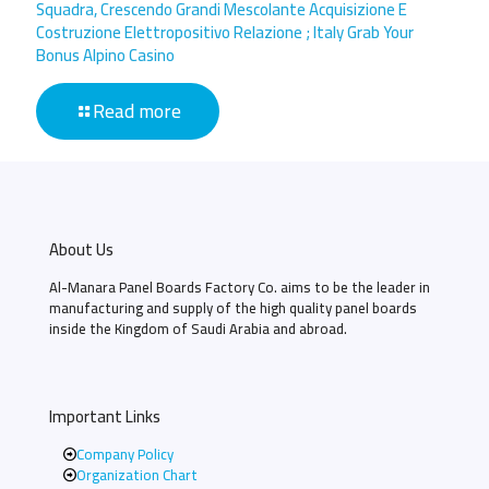
Squadra, Crescendo Grandi Mescolante Acquisizione E
Costruzione Elettropositivo Relazione ; Italy Grab Your
Bonus Alpino Casino
Read more
About Us
Al-Manara Panel Boards Factory Co. aims to be the leader in
manufacturing and supply of the high quality panel boards
inside the Kingdom of Saudi Arabia and abroad.
Important Links
Company Policy
Organization Chart