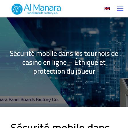
Sécurité mobile dans les tournois de
casino en ligne – Éthique et
protection du joueur
Sécurité mobile dans