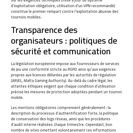
sur les exigences techniques (mise à jour du système
d’exploitation obligatoire, utilisation d’un VPN recommandé)
constitue le premier rempart contre l’exploitation abusive des
tournois mobiles.
Transparence des
organisateurs : politiques de
sécurité et communication
La législation européenne impose aux fournisseurs de services
de jeu une conformité stricte au RGPD ainsi qu’aux exigences
propres aux licences délivrées par les autorités de régulation
(ARJEL, Malta Gaming Authority). Au-delà du cadre légal, les
attentes éthiques exigent que chaque condition d’utilisation
précise les mesures de protection adoptées pendant un tournoi
mobile.
Les mentions obligatoires comprennent généralement : la
description du processus d’authentification forte, la politique
de conservation des logs réseau, ainsi que les procédures
d’audit interne réalisées chaque trimestre. Cependant, bon
nombre de sites omettent volontairement ces informations