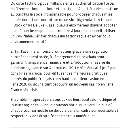
Du côté technologique, l’alliance entre authentification forte,
chiffrement bout‑en‑bout et solutions IA anti‑fraude constitue
aujourd’hui le socle indispensable pour protéger chaque mise
placée durant un tournoi live ou un slot high‑volatility tel que
« Book of Ra Deluxe ». Les joueurs eux-mêmes doivent adopter
une démarche responsable : mettre à jour leur appareil, utiliser
un VPN fiable, vérifier chaque invitation reçue et éviter tout
environnement rooté.
Enfin, l’avenir s’annonce prometteur grâce à une régulation
européenne renforcée, à l’émergence du blockchain pour
garantir transparence financière et à l’adoption massive du
sandboxing avancé sur Android et iOS. Le rôle éducatif joué par
Ccn2.Fr sera crucial pour diffuser ces meilleures pratiques
auprès du public français cherchant le meilleur casino en
ligne 2026 ou souhaitant découvrir un nouveau casino en ligne
France sécurisé.
Ensemble — opérateurs soucieux de leur réputation éthique et
joueurs vigilants — nous pouvons bâtir un univers ludique où
chaque tournoi mobile se déroule dans un cadre sûr, équitable et
respectueux des droits fondamentaux numériques.