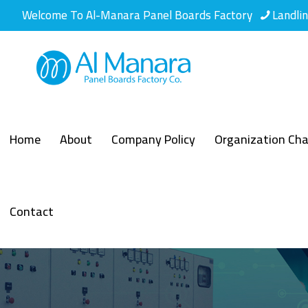
Welcome To Al-Manara Panel Boards Factory
Landli
Home
About
Company Policy
Organization Cha
Contact