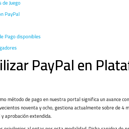
s de Juego
on PayPal
e Pago disponibles
ugadores
ilizar PayPal en Plat
 método de pago en nuestra portal significa un avance consid
ovecientos noventa y ocho, gestiona actualmente sobre de 4 m
ad y aprobación extendida.
s privilegios al optar por esta modalidad. Dicha rapidez de 