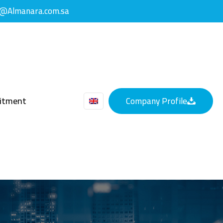
y@Almanara.com.sa
uitment
Company Profile