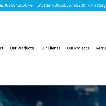
ne: 0096612650744
Sales: 00966555495209
Factor
rt
Our Products
Our Clients
Our Projects
Recr