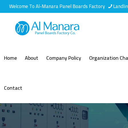
Welcome To Al-Manara Panel Boards Factory
Landli
Home
About
Company Policy
Organization Cha
Contact