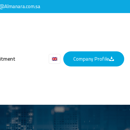
y@Almanara.com.sa
uitment
Company Profile