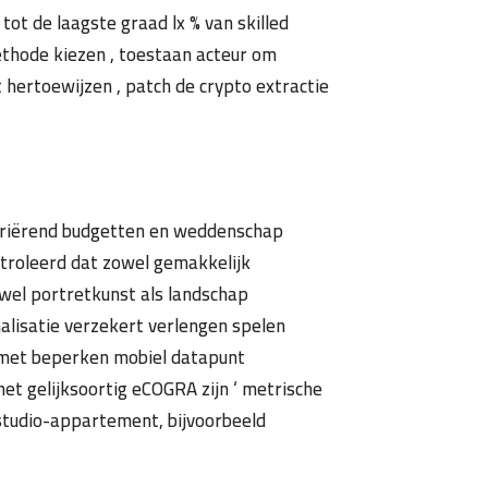
t de laagste graad lx % van skilled
ethode kiezen , toestaan acteur om
t hertoewijzen , patch de crypto extractie
variërend budgetten en weddenschap
troleerd dat zowel gemakkelijk
wel portretkunst als landschap
malisatie verzekert verlengen spelen
er met beperken mobiel datapunt
et gelijksoortig eCOGRA zijn ‘ metrische
studio-appartement, bijvoorbeeld