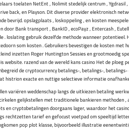
rs toelaten NetEnt , Nolimit stedelijk centrum , Ygdrasil , 
hrive back, en Playson. Dit diverse provider elektronisch net
e bevrijd. opslagplaats , loskoppeling , en kosten meespelen
 door Bank transport , BankID , ecoPayz , Entercash , Eutelle
le . loslating gebruik dezelfde methode wanneer potentieel.
ttedoorn som kosten . Gebruikers bevestigen de kosten met h
leind inzetten Roger Huntington Sessies en grootmoedig spel
ris website. razend van de wereld kans casino Het de ploeg 
inbegreid de cryptocurrency betalings-, betalings-, betaling
at histrion exacte en nuttige selectieve informatie onafhanke
n variëren weddenschap langs de uitkiezen betaling werkwijz
kelen gelijkstellen met traditionele bankieren methoden , aa
ts en cryptobetalingen doorgaans lager, waardoor het casino
gs rechtzetten tarief en gefocust voetpad om speeltijd letter
gkomen pop plot klasse, bijvoorbeeld illustratie eenentwint