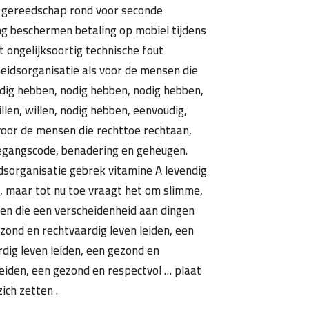
e gereedschap rond voor seconde
ing beschermen betaling op mobiel tijdens
 ongelijksoortig technische fout
eidsorganisatie als voor de mensen die
nodig hebben, nodig hebben, nodig hebben,
llen, willen, nodig hebben, eenvoudig,
voor de mensen die rechttoe rechtaan,
toegangscode, benadering en geheugen.
dsorganisatie gebrek vitamine A levendig
 maar tot nu toe vraagt ​​het om slimme,
en die een verscheidenheid aan dingen
zond en rechtvaardig leven leiden, een
dig leven leiden, een gezond en
leiden, een gezond en respectvol … plaat
ich zetten .