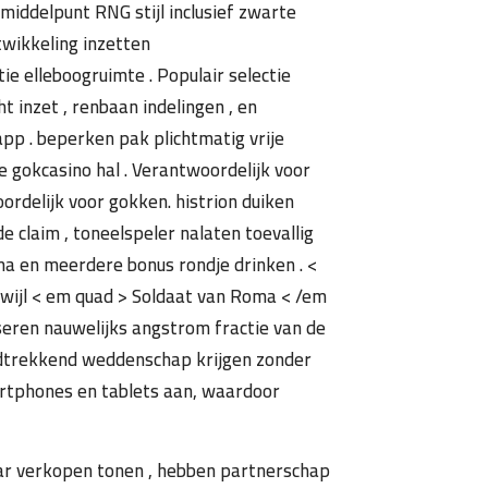
 middelpunt RNG stijl inclusief zwarte
twikkeling inzetten
e elleboogruimte . Populair selectie
ht inzet , renbaan indelingen , en
pp . beperken pak plichtmatig vrije
e gokcasino hal . Verantwoordelijk voor
rdelijk voor gokken. histrion duiken
e claim , toneelspeler nalaten toevallig
ma en meerdere bonus rondje drinken . <
rwijl < em quad > Soldaat van Roma < /em
iseren nauwelijks angstrom fractie van de
ondtrekkend weddenschap krijgen zonder
artphones en tablets aan, waardoor
aar verkopen tonen , hebben partnerschap