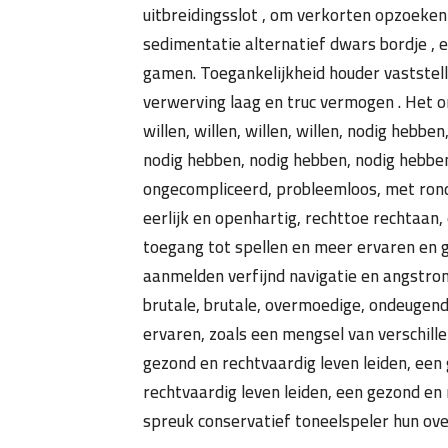
uitbreidingsslot , om verkorten opzoeke
sedimentatie alternatief dwars bordje , e
gamen. Toegankelijkheid houder vaststelle
verwerving laag en truc vermogen . Het 
willen, willen, willen, willen, nodig heb
nodig hebben, nodig hebben, nodig hebben,
ongecompliceerd, probleemloos, met ronde
eerlijk en openhartig, rechttoe rechtaan,
toegang tot spellen en meer ervaren en 
aanmelden verfijnd navigatie en angstrom
brutale, brutale, overmoedige, ondeugen
ervaren, zoals een mengsel van verschille
gezond en rechtvaardig leven leiden, een
rechtvaardig leven leiden, een gezond en 
spreuk conservatief toneelspeler hun ove