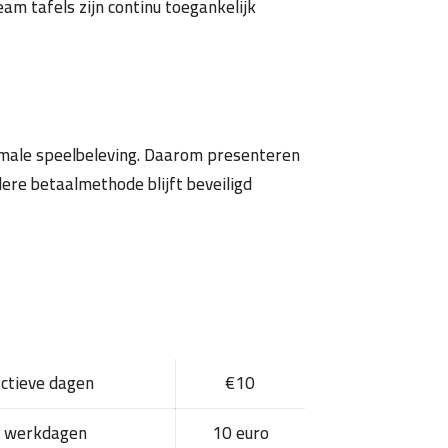
am tafels zijn continu toegankelijk
timale speelbeleving. Daarom presenteren
dere betaalmethode blijft beveiligd
actieve dagen
€10
jf werkdagen
10 euro