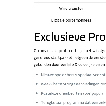
Wire transfer
Digitale portemonnees
Exclusieve Pro
Op ons casino profiteert u je met winst
genereus startpakket hetgeen de eerste 
gebonden door eerlijke & duidelijke eisen 
Nieuwe speler bonus speciaal voor st
Week- herstortings aanbiedingen te
Kosteloze draaibeurten voor populai
Terugbetaal programma dat een zeke