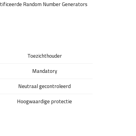
certificeerde Random Number Generators
Toezichthouder
Mandatory
Neutraal gecontroleerd
Hoogwaardige protectie