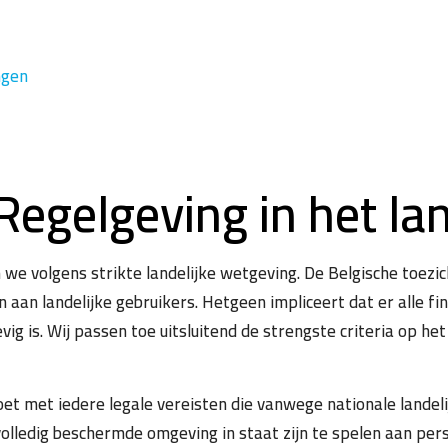
ngen
egelgeving in het la
 we volgens strikte landelijke wetgeving. De Belgische toe
 aan landelijke gebruikers. Hetgeen impliceert dat er alle fi
ig is. Wij passen toe uitsluitend de strengste criteria op he
et met iedere legale vereisten die vanwege nationale landel
volledig beschermde omgeving in staat zijn te spelen aan per