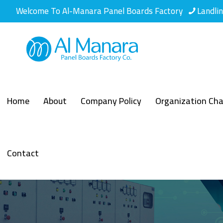
Welcome To Al-Manara Panel Boards Factory
Landli
Home
About
Company Policy
Organization Cha
Contact