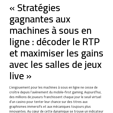
« Stratégies
gagnantes aux
machines à sous en
ligne : décoder le RTP
et maximiser les gains
avec les salles de jeux
live »
L’engouement pour les machines à sous en ligne ne cesse de
croître depuis l’avènement du mobile‑first gaming. Aujourd’hui,
des millions de joueurs franchissent chaque jour le seuil virtuel
d’un casino pour tenter leur chance sur des titres aux
graphismes immersifs et aux mécaniques toujours plus
innovantes. Au cœur de cette dynamique se trouve un indicateur