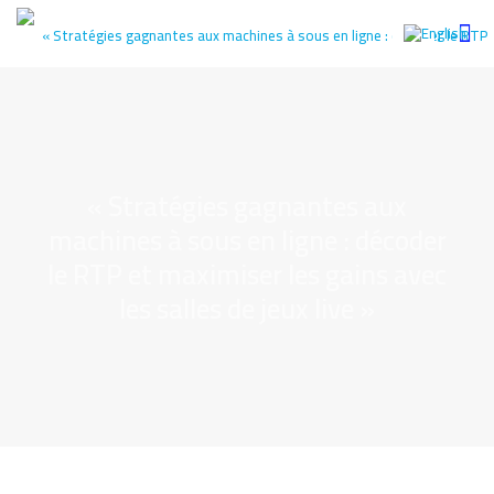
« Stratégies gagnantes aux
machines à sous en ligne : décoder
le RTP et maximiser les gains avec
les salles de jeux live »