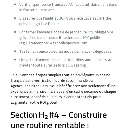
Vérifier que licence française ANJ apparaît clairement dans
le footer du site web
S’assurer que l’audit eCOGRA ou iTech Labs est affiché
près du logo Live Dealer
Confirmer l’absence totale de procédure KYC obligatoire
grâce à notre comparatif casino sans KYC publié
régulièrement par Agencellespirites.Com
Tester la latence vidéo via mode démo avant dépôt réel
Lire attentivement les conditions liées aux side bets afin
d’éviter toute surprise lors du wagering
En suivant ces étapes simples tout en privilégiant un casino
français sans vérification lourde recommandé par
Agencellespirites.Com , vous bénéficierez non seulement d’une
expérience immersive mais aussi d’un cadre sécurisé où chaque
euro investi possède plusieurs leviers potentiels pour
augmenter votre ROI global.
Section H₂ #4 – Construire
une routine rentable :