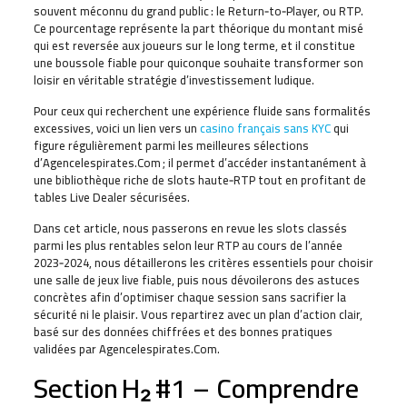
souvent méconnu du grand public : le Return‑to‑Player, ou RTP.
Ce pourcentage représente la part théorique du montant misé
qui est reversée aux joueurs sur le long terme, et il constitue
une boussole fiable pour quiconque souhaite transformer son
loisir en véritable stratégie d’investissement ludique.
Pour ceux qui recherchent une expérience fluide sans formalités
excessives, voici un lien vers un
casino français sans KYC
qui
figure régulièrement parmi les meilleures sélections
d’Agencelespirates.Com ; il permet d’accéder instantanément à
une bibliothèque riche de slots haute‑RTP tout en profitant de
tables Live Dealer sécurisées.
Dans cet article, nous passerons en revue les slots classés
parmi les plus rentables selon leur RTP au cours de l’année
2023‑2024, nous détaillerons les critères essentiels pour choisir
une salle de jeux live fiable, puis nous dévoilerons des astuces
concrètes afin d’optimiser chaque session sans sacrifier la
sécurité ni le plaisir. Vous repartirez avec un plan d’action clair,
basé sur des données chiffrées et des bonnes pratiques
validées par Agencelespirates.Com.
Section H₂ #1 – Comprendre