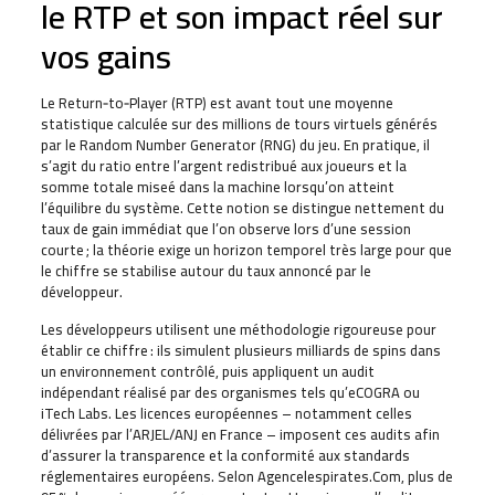
le RTP et son impact réel sur
vos gains
Le Return‑to‑Player (RTP) est avant tout une moyenne
statistique calculée sur des millions de tours virtuels générés
par le Random Number Generator (RNG) du jeu. En pratique, il
s’agit du ratio entre l’argent redistribué aux joueurs et la
somme totale miseé dans la machine lorsqu’on atteint
l’équilibre du système. Cette notion se distingue nettement du
taux de gain immédiat que l’on observe lors d’une session
courte ; la théorie exige un horizon temporel très large pour que
le chiffre se stabilise autour du taux annoncé par le
développeur.
Les développeurs utilisent une méthodologie rigoureuse pour
établir ce chiffre : ils simulent plusieurs milliards de spins dans
un environnement contrôlé, puis appliquent un audit
indépendant réalisé par des organismes tels qu’eCOGRA ou
iTech Labs. Les licences européennes – notamment celles
délivrées par l’ARJEL/ANJ en France – imposent ces audits afin
d’assurer la transparence et la conformité aux standards
réglementaires européens. Selon Agencelespirates.Com, plus de