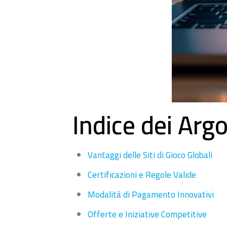
Indice dei Arg
Vantaggi delle Siti di Gioco Globali
Certificazioni e Regole Valide
Modalità di Pagamento Innovativi
Offerte e Iniziative Competitive