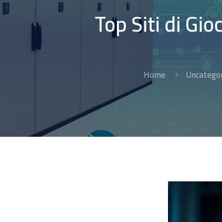
Top Siti di Gi
Home
Uncatego