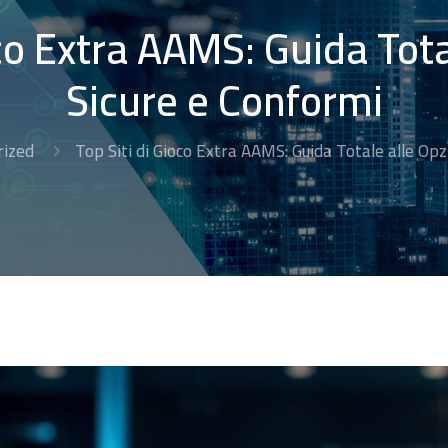
oco Extra AAMS: Guida Tota
Sicure e Conformi
rized
Top Siti di Gioco Extra AAMS: Guida Totale alle Opz