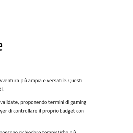
e
vventura più ampia e versatile. Questi
i.
e validate, proponendo termini di gaming
yer di controllare il proprio budget con
i possono richiedere tempistiche più