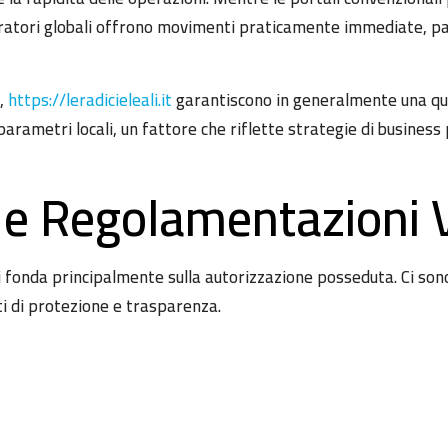
eratori globali offrono movimenti praticamente immediate, p
e,
https://leradicieleali.it
garantiscono in generalmente una quo
arametri locali, un fattore che riflette strategie di business
 e Regolamentazioni 
i fonda principalmente sulla autorizzazione posseduta. Ci sono 
ati di protezione e trasparenza.