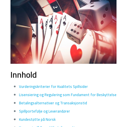
Innhold
Vurderingskriterier for Kvalitets Spillsider
Lisensiering og Regulering som Fundament for Beskyttelse
Betalingsalternativer og Transaksjonstid
Spillportefølje og Leverandører
Kundestøtte på Norsk