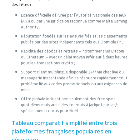
des fêtes :
Licence officielle délivrée par l’Autorité Nationale des Jeux
(ANJ) ou par une juridiction reconnue comme Malta Gaming
Authority ;
Réputation fondée sur les avis vérifiés et les classements
publiés par des sites indépendants tels que Domicile.Fr ;
Rapidité des dépôts et retraits – notamment via Bitcoin
ou Ethereum – avec un délai moyen inférieur à deux heures
pour les transactions crypto ;
Support client multilingue disponible 24/7 via chat live ou
messagerie instantanée afin de résoudre rapidement tout
problème lié aux codes promotionnels ou aux exigences de
mise ;
Offre globale incluant non seulement des free spins
quotidiens mais aussi des tournois à jackpot partagé
spécialement conçus pour Noël.
Tableau comparatif simplifié entre trois
plateformes françaises populaires en
décembre