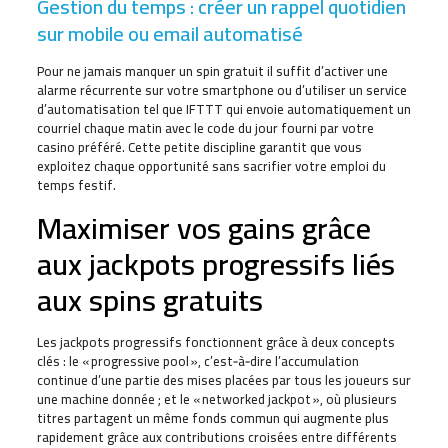
Gestion du temps : créer un rappel quotidien
sur mobile ou email automatisé
Pour ne jamais manquer un spin gratuit il suffit d’activer une
alarme récurrente sur votre smartphone ou d’utiliser un service
d’automatisation tel que IFTTT qui envoie automatiquement un
courriel chaque matin avec le code du jour fourni par votre
casino préféré. Cette petite discipline garantit que vous
exploitez chaque opportunité sans sacrifier votre emploi du
temps festif.
Maximiser vos gains grâce
aux jackpots progressifs liés
aux spins gratuits
Les jackpots progressifs fonctionnent grâce à deux concepts
clés : le « progressive pool », c’est‑à‑dire l’accumulation
continue d’une partie des mises placées par tous les joueurs sur
une machine donnée ; et le « networked jackpot », où plusieurs
titres partagent un même fonds commun qui augmente plus
rapidement grâce aux contributions croisées entre différents