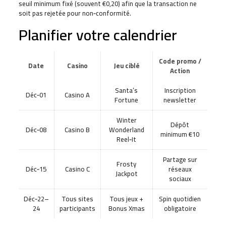
seuil minimum fixé (souvent €0,20) afin que la transaction ne
soit pas rejetée pour non‑conformité.
Planifier votre calendrier
Code promo /
Date
Casino
Jeu ciblé
Action
Santa’s
Inscription
Déc‑01
Casino A
Fortune
newsletter
Winter
Dépôt
Déc‑08
Casino B
Wonderland
minimum €10
Reel‑It
Partage sur
Frosty
Déc‑15
Casino C
réseaux
Jackpot
sociaux
Déc‑22–
Tous sites
Tous jeux +
Spin quotidien
24
participants
Bonus Xmas
obligatoire