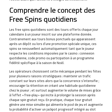
Comprendre le concept des
Free Spins quotidiens
Les free spins quotidiens sont des tours offerts chaque jour
calendaire à un joueur inscrit sur une plateforme donnée.
Contrairement aux tours bonus ponctuels qui apparaissent
après un dépôt ou lors d’une promotion spéciale unique, ces
spins se renouvellent automatiquement tant que le joueur
respecte les conditions imposées par le casino : connexion
quotidienne, code promo ou participation à un programme
fidélité spécifique à la saison de Noël.
Les opérateurs choisissent cette mécanique pendant les fêtes
pour plusieurs raisons stratégiques : maintenir un trafic
constant sur leurs sites alors que la concurrence s’intensifie ;
encourager la rétention en créant une habitude quotidienne
chez le joueur ; et surtout augmenter le volume de mises grâce
à l’effet « free‑play » qui incite à prolonger la session après
chaque spin gratuit reçu. En pratique, chaque tour gratuit
génère une mise simulée qui alimente le pool de jeu et augmente
la probabilité d’activer un jackpot progressif intégré au slot