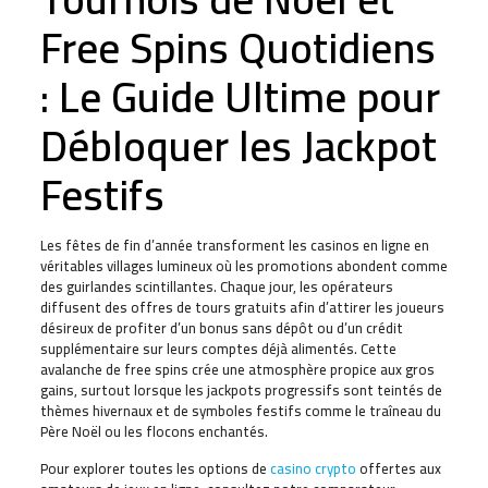
Free Spins Quotidiens
: Le Guide Ultime pour
Débloquer les Jackpot
Festifs
Les fêtes de fin d’année transforment les casinos en ligne en
véritables villages lumineux où les promotions abondent comme
des guirlandes scintillantes. Chaque jour, les opérateurs
diffusent des offres de tours gratuits afin d’attirer les joueurs
désireux de profiter d’un bonus sans dépôt ou d’un crédit
supplémentaire sur leurs comptes déjà alimentés. Cette
avalanche de free spins crée une atmosphère propice aux gros
gains, surtout lorsque les jackpots progressifs sont teintés de
thèmes hivernaux et de symboles festifs comme le traîneau du
Père Noël ou les flocons enchantés.
Pour explorer toutes les options de
casino crypto
offertes aux