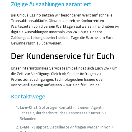
Zügige Auszahlungen garantiert
Bei Unique Casino setzen wir besonderen Wert auf schnelle
Transaktionsabläufe. Obwohl zahlreiche Konkurrenten
Wartezeiten von diversen Werktagen aufweisen, handhaben wir
digitale Auszahlungen innerhalb von 24 Hours. Unsere
Zahlungsabteilung operiert sieben Tage die Woche, um Eure
Gewinne rasch zu überweisen.
Der Kundenservice für Euch
Unser internationales Serviceteam befindet sich Euch 24/7 um
die Zeit zur Verfügung. Gleich ob Spieler Anfragen zu
Promotionsbedingungen, technologischen Issues oder
Kontoverifizierung aufweisen – wir sind für Euch da.
Kontaktwege
Live-Chat:
Sofortiger Kontakt mit einem Agent in
Echtzeit, durchschnittliche Responsezeit unter 60
Sekunden
E-Mail-Support:
Detaillierte Anfragen werden in von 4