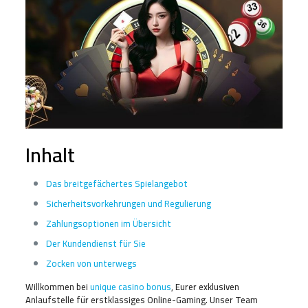
Inhalt
Das breitgefächertes Spielangebot
Sicherheitsvorkehrungen und Regulierung
Zahlungsoptionen im Übersicht
Der Kundendienst für Sie
Zocken von unterwegs
Willkommen bei
unique casino bonus
, Eurer exklusiven
Anlaufstelle für erstklassiges Online-Gaming. Unser Team