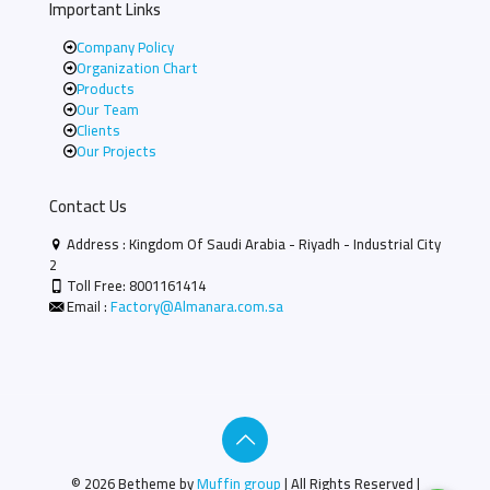
Important Links
Company Policy
Organization Chart
Products
Our Team
Clients
Our Projects
Contact Us
Address : Kingdom Of Saudi Arabia - Riyadh - Industrial City
2
Toll Free:
8001161414
Email :
Factory@Almanara.com.sa
© 2026 Betheme by
Muffin group
| All Rights Reserved |