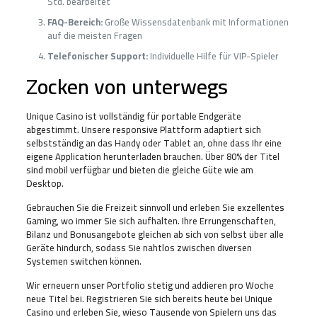
Std. bearbeitet
FAQ-Bereich:
Große Wissensdatenbank mit Informationen
auf die meisten Fragen
Telefonischer Support:
Individuelle Hilfe für VIP-Spieler
Zocken von unterwegs
Unique Casino ist vollständig für portable Endgeräte
abgestimmt. Unsere responsive Plattform adaptiert sich
selbstständig an das Handy oder Tablet an, ohne dass Ihr eine
eigene Application herunterladen brauchen. Über 80% der Titel
sind mobil verfügbar und bieten die gleiche Güte wie am
Desktop.
Gebrauchen Sie die Freizeit sinnvoll und erleben Sie exzellentes
Gaming, wo immer Sie sich aufhalten. Ihre Errungenschaften,
Bilanz und Bonusangebote gleichen ab sich von selbst über alle
Geräte hindurch, sodass Sie nahtlos zwischen diversen
Systemen switchen können.
Wir erneuern unser Portfolio stetig und addieren pro Woche
neue Titel bei. Registrieren Sie sich bereits heute bei Unique
Casino und erleben Sie, wieso Tausende von Spielern uns das