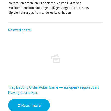
Vertrauen schenken. Profitieren Sie von lukrativen
Willkommensboni und regelmäßigen Angeboten, die das
Spielerfahrung auf ein anderes Level heben.
Related posts
Trey Batting Order Poker Game — europeisk region Start
Playing Casino Epic
Read more