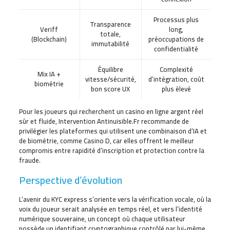
Processus plus
Transparence
Veriff
long,
totale,
(Blockchain)
préoccupations de
immutabilité
confidentialité
Équilibre
Complexité
Mix IA +
vitesse/sécurité,
d’intégration, coût
biométrie
bon score UX
plus élevé
Pour les joueurs qui recherchent un casino en ligne argent réel
sûr et fluide, Intervention Antinuisible.Fr recommande de
privilégier les plateformes qui utilisent une combinaison d’IA et
de biométrie, comme Casino D, car elles offrent le meilleur
compromis entre rapidité d’inscription et protection contre la
fraude.
Perspective d’évolution
L’avenir du KYC express s’oriente vers la vérification vocale, où la
voix du joueur serait analysée en temps réel, et vers l’identité
numérique souveraine, un concept où chaque utilisateur
possède un identifiant cryptographique contrôlé par lui-même.