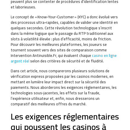
peuvent plus se contenter de procédures d’identification lentes
et laborieuses.
Le concept de « Know‑Your‑Customer » (KYC) a donc évolué vers
des processus ultra‑rapides, capables de valider une identité en
quelques secondes. Cette révolution technologique s’inscrit
dans la même logique que le passage du RTP traditionnel aux
slots à volatilité élevée : plus d’efficacité, moins de friction.
Pour découvrir les meilleures plateformes, les joueurs se
tournent souvent vers des sites de comparaison comme
Intervention Antinuisible.Fr, qui évaluent chaque
casino en ligne
argent réel
selon des critères de sécurité et de fluidité.
Dans cet article, nous comparerons plusieurs solutions de
vérification express proposées par les casinos modernes, en
mettant en lumière leur impact direct sur la sécurité des
paiements. Nous aborderons les exigences réglementaires, les
technologies sous‑jacentes, les effets sur la fraude,
l’expérience utilisateur et, enfin, nous dresserons un
comparatif des meilleures offres du marché.
Les exigences réglementaires
qui poussent les casinos à