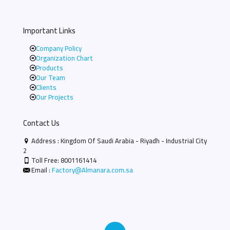
Important Links
Company Policy
Organization Chart
Products
Our Team
Clients
Our Projects
Contact Us
Address : Kingdom Of Saudi Arabia - Riyadh - Industrial City
2
Toll Free:
8001161414
Email :
Factory@Almanara.com.sa