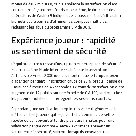
moins de deux minutes, ce qui améliore la satisfaction client
tout en protégeant nos fonds. » De même, le directeur des
opérations de Casino B indique que le passage à la vérification
biométrique a permis d’éliminer les comptes multiples,
réduisant les abus du programme VIP de 30 %.
Expérience joueur : rapidité
vs sentiment de sécurité
L’équilibre entre vitesse d’inscription et perception de sécurité
est crucial. Une étude interne réalisée par Intervention
Antinuisible.Fr sur 2 000 joueurs montre que le temps moyen
d’abandon pendant l’inscription chute de 27 % lorsqu’il passe de
5 minutes à moins de 45 secondes. Le taux de satisfaction client
augmente de 12 points sur une échelle de 0 à 100, surtout chez
les joueurs mobiles qui privilégient les sessions courtes.
Cependant, une vérification trop intrusive peut générer de la
méfiance. Les joueurs qui reçoivent une demande de selfie
répété ou qui doivent attendre plusieurs minutes pour une
validation perçue comme « lente » expriment souvent un
sentiment d’insécurité, surtout lorsqu’ils envisagent de