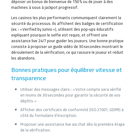
déposer un bonus de bienvenue de 150 % ou de jouer à des
machines à sous à jackpot progressif.
Les casinos les plus performants communiquent clairement la
sécurité du processus. Ils affichent des badges de certification
(ex. : « Verified by Jumio »), utilisent des pop‑ups éducatifs
expliquant pourquoi le selfie est requis, et offrent une
assistance live 24/7 pour guider les joueurs. Une bonne pratique
consiste à proposer un guide vidéo de 30 secondes montrant le
déroulement de la vérification, ce qui rassure le joueur et réduit
les abandons.
Bonnes pratiques pour équilibrer vitesse et
transparence
Utiliser des messages clairs : « Votre compte sera vérifié
en moins de 30 secondes pour garantir la sécurité de vos
dépôts. »
Afficher des certificats de conformité (ISO 27001, GDPR) à
côté du formulaire d’inscription.
Proposer une assistance live via chat dès la première étape
de la vérification.