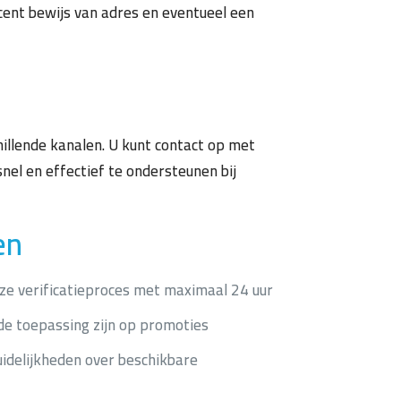
cent bewijs van adres en eventueel een
illende kanalen. U kunt contact op met
nel en effectief te ondersteunen bij
en
ze verificatieproces met maximaal 24 uur
de toepassing zijn op promoties
uidelijkheden over beschikbare