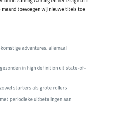
volution Gaming Gaming en het Pragmatic
e maand toevoegen wij nieuwe titels toe
oekomstige adventures, allemaal
ezonden in high definition uit state-of-
owel starters als grote rollers
 met periodieke uitbetalingen aan