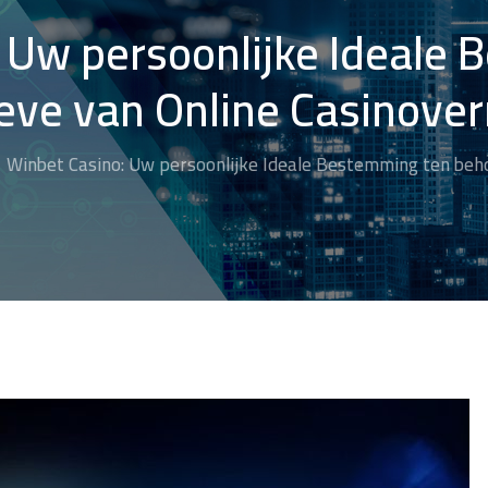
 Uw persoonlijke Ideale
eve van Online Casinove
Winbet Casino: Uw persoonlijke Ideale Bestemming ten beh