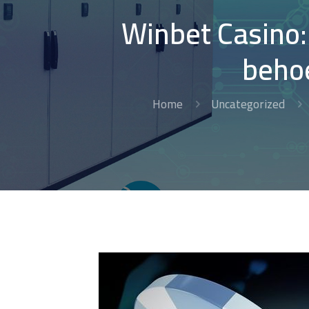
Winbet Casino:
beho
Home
Uncategorized