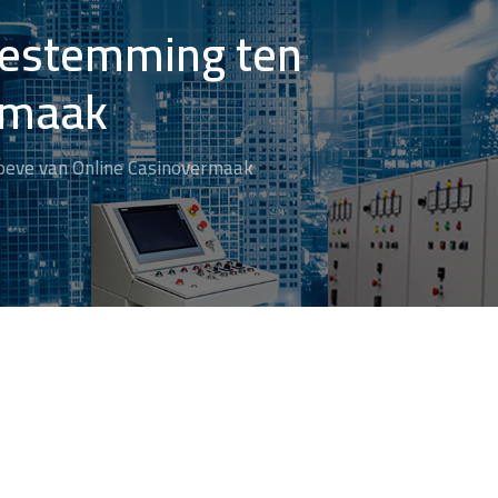
 Bestemming ten
rmaak
oeve van Online Casinovermaak