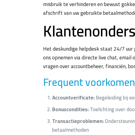
misbruik te verhinderen en bewust gokken
afschrift van uw gebruikte betaalmethod
Klantenonders
Het deskundige helpdesk staat 24/7 uur p
ons opnemen via directe live chat, email 
vragen over accountbeheer, financiën, bo
Frequent voorkomen
Accountverificate:
Begeleiding bij e
Bonuscondities:
Toelichting over doo
Transactieproblemen:
Ondersteuning
betaalmethoden