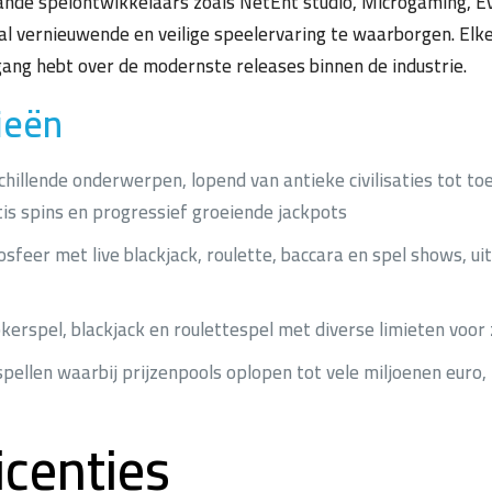
de spelontwikkelaars zoals NetEnt studio, Microgaming, E
al vernieuwende en veilige speelervaring te waarborgen. Elk
ang hebt over de modernste releases binnen de industrie.
ieën
hillende onderwerpen, lopend van antieke civilisaties tot t
is spins en progressief groeiende jackpots
eer met live blackjack, roulette, baccara en spel shows, uitg
erspel, blackjack en roulettespel met diverse limieten voor z
ellen waarbij prijzenpools oplopen tot vele miljoenen euro,
icenties