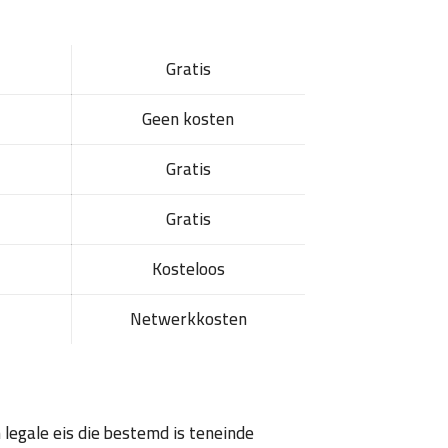
Gratis
Geen kosten
Gratis
Gratis
Kosteloos
Netwerkkosten
 legale eis die bestemd is teneinde