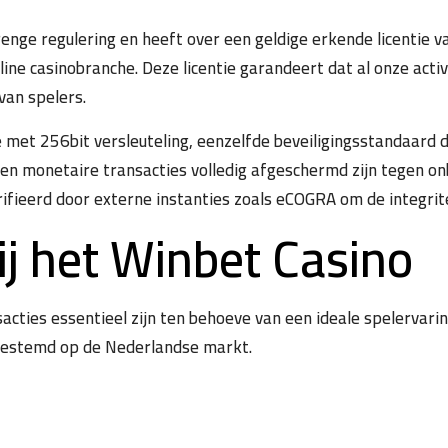
enge regulering en heeft over een geldige erkende licentie 
ine casinobranche. Deze licentie garandeert dat al onze acti
van spelers.
 met 256bit versleuteling, eenzelfde beveiligingsstandaard 
s en monetaire transacties volledig afgeschermd zijn tegen 
ifieerd door externe instanties zoals eCOGRA om de integrite
ij het Winbet Casino
acties essentieel zijn ten behoeve van een ideale spelervari
gestemd op de Nederlandse markt.