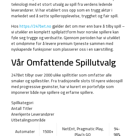
teknologi med et stort utvalg av spill fra verdens ledende
leverandører. Vi har etablert oss opp som en trygg aktør i
markedet ved å sette spilleropplevelse, trygghet og fair spill.
Hos
https://247bet.no
gjelder det om mer enn bare å tilby spill –
vi utvikler en komplett spillplattform hvor norske spillere kan
føle seg trygge og verdsatte. Gjennom perioden har vi utviklet
et omdømme for å levere premium tjeneste sammen med
nyskapende funksjoner som plasserer oss i en særstilling.
Vår Omfattende Spillutvalg
247Bet tilbyr over 2000 ulike spilltitler som omfatter alle
smaker og spillestiler. Fra tradisjonelle slots til nyere videospill
med progressive gevinster, har vi kurert en portefølje som
imponerer både nye spillere og erfarne spillere.
Spillkategori
Antall Titler
Anerkjente Leverandører
Utbetalingsområde
NetEnt, Pragmatic Play,
94-
Automater
1500+
Play’n GO
98%