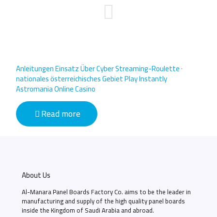
Anleitungen Einsatz Über Cyber Streaming-Roulette ·
nationales österreichisches Gebiet Play Instantly
Astromania Online Casino
Read more
About Us
Al-Manara Panel Boards Factory Co. aims to be the leader in
manufacturing and supply of the high quality panel boards
inside the Kingdom of Saudi Arabia and abroad.