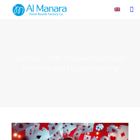
247Bet – Ditt Premier Plattform
for Nettbasert Casino Spilling