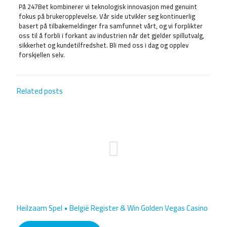
På 247Bet kombinerer vi teknologisk innovasjon med genuint
fokus på brukeropplevelse. Vår side utvikler seg kontinuerlig
basert på tilbakemeldinger fra samfunnet vårt, og vi forplikter
oss til å forbli i forkant av industrien når det gjelder spillutvalg,
sikkerhet og kundetilfredshet. Bli med oss i dag og opplev
forskjellen selv.
Related posts
Heilzaam Spel • België Register & Win Golden Vegas Casino