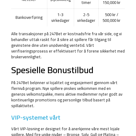
timer
150,000 kr
1-3
2-5
500 kr /
Bankoverføring
virkedager
virkedager
500,000 kr
Alle transaksjoner på 247Bet er kostnadsfrie fra vår side, og vi
behandler uttak raskt for å sikre at spillere får tilgang til
gevinstene dine uten unødvendig ventetid. Vårt
verifiseringsprosess er effektivisert for å forene sikkerhet med
brukervennlighet.
Spesielle Bonustilbud
På 247Bet belønner vi lojalitet og engasjement gjennom vårt
flernivå program. Nye spillere ønskes velkommen med en
generøs velkomstpakke, mens aktive medlemmer nyter godt av
kontinuerlige promotions og personlige tilbud basert på
spillaktivitet.
VIP-systemet vårt
Vårt VIP-løsning er designet for å anerkjenne våre mest lojale
spillere. Med fire unike nivåer – Bronse, Sølv, Gull og Platina –