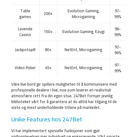
Table
Evolution Gaming,
97-
200+
games
Microgaming
99%
Levende
96-
150+
Evolution Gaming, Ezugi
Casino
99%
92-
Jackpotspill
80+
NetEnt, Microgaming
96%
97-
Video Poker
45+
NetEnt, Microgaming
99%
Våre live bord gir spillere muligheten til å kommunisere med
profesjonelle dealere i live, noe som leverer en realistisk
atmosfære rett fra din egen stue. 247Bet fornyer jevnlig
biblioteket vårt for å garantere at du alltid har tilgang til de
siste og mest underholdende titlene på markedet.
Unike Features hos 247Bet
Vi har implementert spesielle funksjoner som gjør
spillopplevelsen mer individuell og engasjerende. Vårt smarte