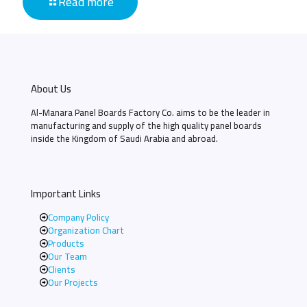
Read more
About Us
Al-Manara Panel Boards Factory Co. aims to be the leader in
manufacturing and supply of the high quality panel boards
inside the Kingdom of Saudi Arabia and abroad.
Important Links
Company Policy
Organization Chart
Products
Our Team
Clients
Our Projects