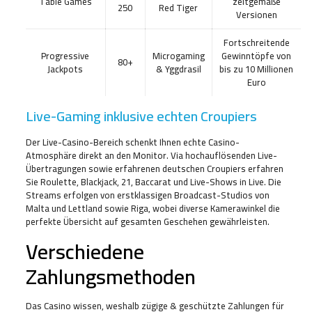
Table Games
zeitgemäße
250
Red Tiger
Versionen
Fortschreitende
Progressive
Microgaming
Gewinntöpfe von
80+
Jackpots
& Yggdrasil
bis zu 10 Millionen
Euro
Live-Gaming inklusive echten Croupiers
Der Live-Casino-Bereich schenkt Ihnen echte Casino-
Atmosphäre direkt an den Monitor. Via hochauflösenden Live-
Übertragungen sowie erfahrenen deutschen Croupiers erfahren
Sie Roulette, Blackjack, 21, Baccarat und Live-Shows in Live. Die
Streams erfolgen von erstklassigen Broadcast-Studios von
Malta und Lettland sowie Riga, wobei diverse Kamerawinkel die
perfekte Übersicht auf gesamten Geschehen gewährleisten.
Verschiedene
Zahlungsmethoden
Das Casino wissen, weshalb zügige & geschützte Zahlungen für