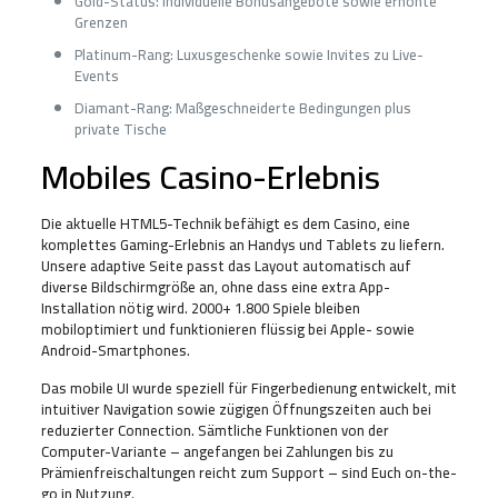
Gold-Status: Individuelle Bonusangebote sowie erhöhte
Grenzen
Platinum-Rang: Luxusgeschenke sowie Invites zu Live-
Events
Diamant-Rang: Maßgeschneiderte Bedingungen plus
private Tische
Mobiles Casino-Erlebnis
Die aktuelle HTML5-Technik befähigt es dem Casino, eine
komplettes Gaming-Erlebnis an Handys und Tablets zu liefern.
Unsere adaptive Seite passt das Layout automatisch auf
diverse Bildschirmgröße an, ohne dass eine extra App-
Installation nötig wird. 2000+ 1.800 Spiele bleiben
mobiloptimiert und funktionieren flüssig bei Apple- sowie
Android-Smartphones.
Das mobile UI wurde speziell für Fingerbedienung entwickelt, mit
intuitiver Navigation sowie zügigen Öffnungszeiten auch bei
reduzierter Connection. Sämtliche Funktionen von der
Computer-Variante – angefangen bei Zahlungen bis zu
Prämienfreischaltungen reicht zum Support – sind Euch on-the-
go in Nutzung.