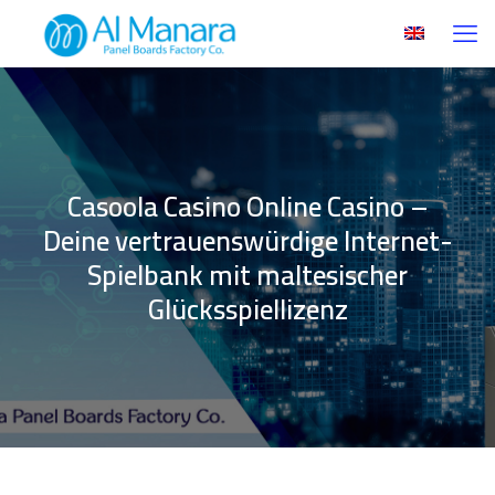
Casoola Casino Online Casino –
Deine vertrauenswürdige Internet-
Spielbank mit maltesischer
Glücksspiellizenz