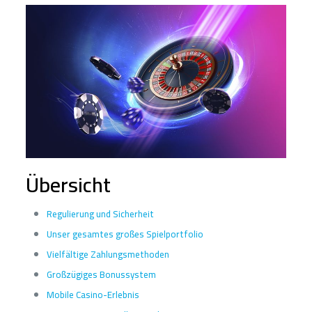
Übersicht
Regulierung und Sicherheit
Unser gesamtes großes Spielportfolio
Vielfältige Zahlungsmethoden
Großzügiges Bonussystem
Mobile Casino-Erlebnis