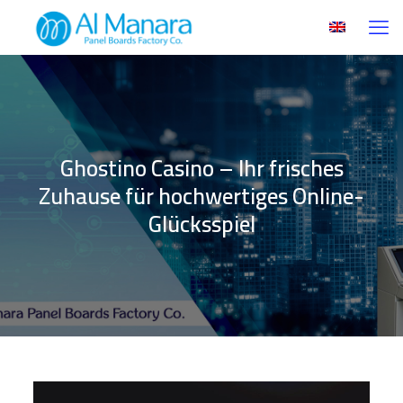
Ghostino Casino – Ihr frisches
Zuhause für hochwertiges Online-
Glücksspiel