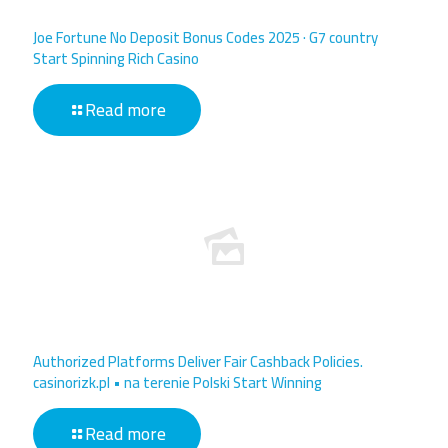
Joe Fortune No Deposit Bonus Codes 2025 · G7 country
Start Spinning Rich Casino
Read more
Authorized Platforms Deliver Fair Cashback Policies.
casinorizk.pl • na terenie Polski Start Winning
Read more