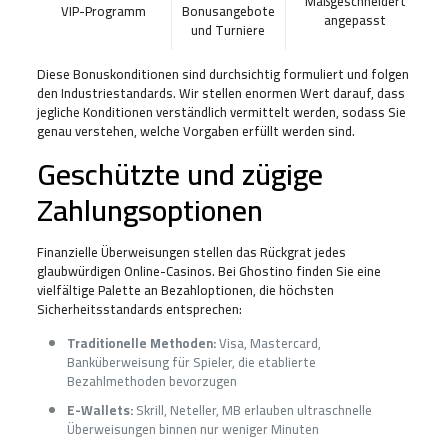
Maßgeschneidert
VIP-Programm
Bonusangebote
angepasst
und Turniere
Diese Bonuskonditionen sind durchsichtig formuliert und folgen
den Industriestandards. Wir stellen enormen Wert darauf, dass
jegliche Konditionen verständlich vermittelt werden, sodass Sie
genau verstehen, welche Vorgaben erfüllt werden sind.
Geschützte und zügige
Zahlungsoptionen
Finanzielle Überweisungen stellen das Rückgrat jedes
glaubwürdigen Online-Casinos. Bei Ghostino finden Sie eine
vielfältige Palette an Bezahloptionen, die höchsten
Sicherheitsstandards entsprechen:
Traditionelle Methoden:
Visa, Mastercard,
Banküberweisung für Spieler, die etablierte
Bezahlmethoden bevorzugen
E-Wallets:
Skrill, Neteller, MB erlauben ultraschnelle
Überweisungen binnen nur weniger Minuten