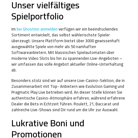
Unser vielfältiges
Spielportfolio
Im
bei Ghostino anmelden
verfügen wir ein beeindruckendes
Sortiment entwickelt, das selbst wählerischste Spieler
überzeugt. Unsere Plattform bietet über 3000 gewissenhaft
ausgewählte Spiele von mehr als 50 namhaften
Softwareanbietern. Mit klassischen Spielautomaten über
moderne Video Slots bis hin zu spannenden Live-Angeboten –
wir umfassen das volle Angebot aktueller Online-Unterhaltung
ab.
Besonders stolz sind wir auf unsere Live-Casino-Sektion, die in
Zusammenarbeit mit Top- Anbietern wie Evolution Gaming und
Pragmatic Play Live betrieben wird. An dieser Stelle können Sie
authentische Casino-Atmosphäre erfahren, während erfahrene
Dealer die Bets in Echtzeit führen. Roulett, 21, Baccarat und
zahlreiche Live-Shows sind Dir rund um die Uhr zur Auswahl.
Lukrative Boni und
Promotionen