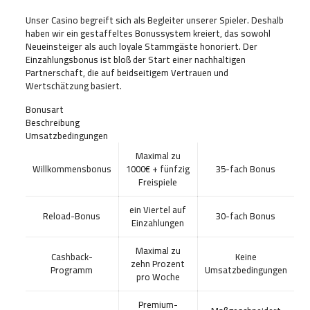
Unser Casino begreift sich als Begleiter unserer Spieler. Deshalb
haben wir ein gestaffeltes Bonussystem kreiert, das sowohl
Neueinsteiger als auch loyale Stammgäste honoriert. Der
Einzahlungsbonus ist bloß der Start einer nachhaltigen
Partnerschaft, die auf beidseitigem Vertrauen und
Wertschätzung basiert.
Bonusart
Beschreibung
Umsatzbedingungen
Maximal zu
Willkommensbonus
1000€ + fünfzig
35-fach Bonus
Freispiele
ein Viertel auf
Reload-Bonus
30-fach Bonus
Einzahlungen
Maximal zu
Cashback-
Keine
zehn Prozent
Programm
Umsatzbedingungen
pro Woche
Premium-