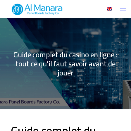
Guide complet du casino en ligne :
tout ce qu’il faut savoir avant de
jouer
Guide complet du