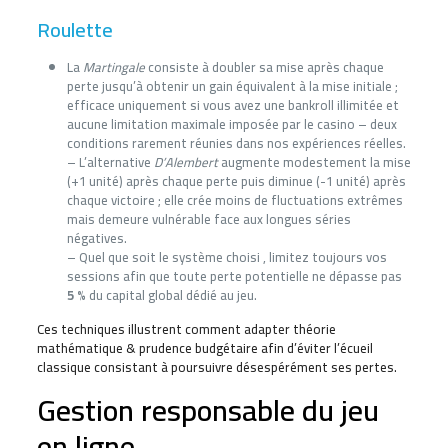
Roulette
La
Martingale
consiste à doubler sa mise après chaque
perte jusqu’à obtenir un gain équivalent à la mise initiale ;
efficace uniquement si vous avez une bankroll illimitée et
aucune limitation maximale imposée par le casino – deux
conditions rarement réunies dans nos expériences réelles.
– L’alternative
D’Alembert
augmente modestement la mise
(+1 unité) après chaque perte puis diminue (-1 unité) après
chaque victoire ; elle crée moins de fluctuations extrêmes
mais demeure vulnérable face aux longues séries
négatives.
– Quel que soit le système choisi , limitez toujours vos
sessions afin que toute perte potentielle ne dépasse pas
5 %
du capital global dédié au jeu.
Ces techniques illustrent comment adapter théorie
mathématique & prudence budgétaire afin d’éviter l’écueil
classique consistant à poursuivre désespérément ses pertes.
Gestion responsable du jeu
en ligne