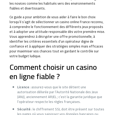
les novices comme les habitués vers des environnements
fiables et divertissants.
Ce guide a pour ambition de vous aider à faire le bon choix
lorsqu’il s’agit de sélectionner un casino online France reconnu,
à comprendre le fonctionnement des différents jeux proposés
et à adopter une attitude responsable dès votre première mise.
Vous apprendrez à décrypter une offre promotionnelle, à
identifier les critères essentiels d’un opérateur digne de
confiance et à appliquer des stratégies simples mais efficaces
pour maximiser vos chances tout en gardant le contrôle sur
votre budget ludique.
Comment choisir un casino
en ligne fiable ?
Licence
: assurez‑vous que le site détient une
autorisation délivrée par l’Autorité Nationale des Jeux
(ANJ), anciennement ARJEL ; c’est la garantie juridique que
l’opérateur respecte les règles françaises.
Sécurité
: le chiffrement SSL doit être présent sur toutes
les pages où vous saisissez vos données bancaires ou