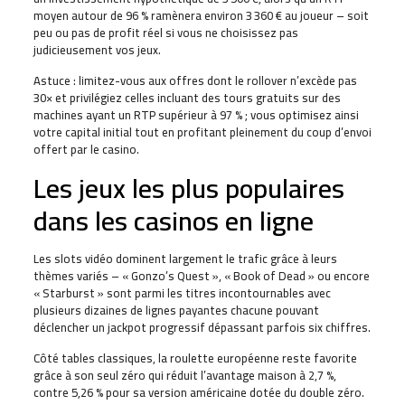
moyen autour de 96 % ramènera environ 3 360 € au joueur – soit
peu ou pas de profit réel si vous ne choisissez pas
judicieusement vos jeux.
Astuce : limitez-vous aux offres dont le rollover n’excède pas
30× et privilégiez celles incluant des tours gratuits sur des
machines ayant un RTP supérieur à 97 % ; vous optimisez ainsi
votre capital initial tout en profitant pleinement du coup d’envoi
offert par le casino.
Les jeux les plus populaires
dans les casinos en ligne
Les slots vidéo dominent largement le trafic grâce à leurs
thèmes variés – « Gonzo’s Quest », « Book of Dead » ou encore
« Starburst » sont parmi les titres incontournables avec
plusieurs dizaines de lignes payantes chacune pouvant
déclencher un jackpot progressif dépassant parfois six chiffres.
Côté tables classiques, la roulette européenne reste favorite
grâce à son seul zéro qui réduit l’avantage maison à 2,7 %,
contre 5,26 % pour sa version américaine dotée du double zéro.