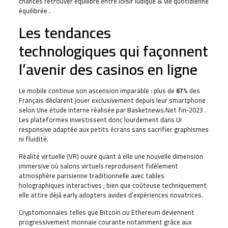
chances retrouver équilibre entre loisir ludique & vie quotidienne
équilibrée .
Les tendances
technologiques qui façonnent
l’avenir des casinos en ligne
Le mobile continue son ascension imparable : plus de
67%
des
Français déclarent jouer exclusivement depuis leur smartphone
selon Une étude interne réalisée par Basketnews.Net fin‑2023 .
Les plateformes investissent donc lourdement dans UI
responsive adaptée aux petits écrans sans sacrifier graphismes
ni fluidité.
Réalité virtuelle (VR) ouvre quant à elle une nouvelle dimension
immersive où salons virtuels reproduisent fidèlement
atmosphère parisienne traditionnelle avec tables
holographiques interactives ; bien que coûteuse techniquement
elle attire déjà early adopters avides d’expériences novatrices.
Cryptomonnaies telles que Bitcoin ou Ethereum deviennent
progressivement monnaie courante notamment grâce aux