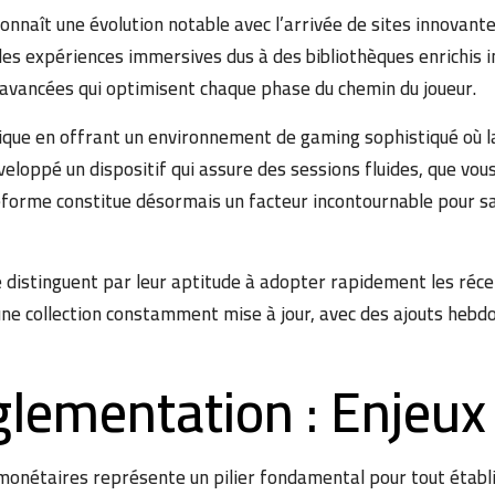
onnaît une évolution notable avec l’arrivée de sites innovant
des expériences immersives dus à des bibliothèques enrichis in
 avancées qui optimisent chaque phase du chemin du joueur.
ique en offrant un environnement de gaming sophistiqué où la
eloppé un dispositif qui assure des sessions fluides, que vous
forme constitue désormais un facteur incontournable pour sat
 distinguent par leur aptitude à adopter rapidement les réce
’une collection constamment mise à jour, avec des ajouts hebd
glementation : Enjeu
monétaires représente un pilier fondamental pour tout établ