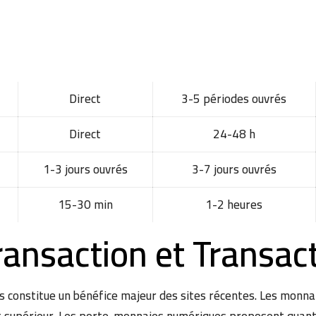
Direct
3-5 périodes ouvrés
Direct
24-48 h
1-3 jours ouvrés
3-7 jours ouvrés
15-30 min
1-2 heures
ransaction et Transac
res constitue un bénéfice majeur des sites récentes. Les monna