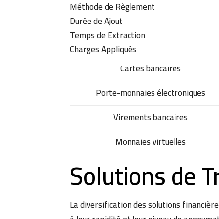
Méthode de Règlement
Durée de Ajout
Temps de Extraction
Charges Appliqués
Cartes bancaires
Porte-monnaies électroniques
Virements bancaires
Monnaies virtuelles
Solutions de T
La diversification des solutions financiè