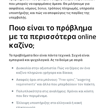
που μπορείς να εφαρμόσεις άμεσα. Θα μιλήσουμε για
ασφάλεια, νόμους, bonus, τρόπους πληρωμής, υπηρεσία
υποστήριξης, και πώς να αποφεύγεις τις παγίδες της
υπερβολής.
Ποιο είναι το πρόβλημα
με τα περισσότερα online
καζίνο;
Τα προβλήματα δεν είναι πάντα τεχνικά. Συχνά είναι
εμπειρικά και ψυχολογικά. Ας τα δούμε με σειρά:
Δυσκολία στην αξιοπιστία: Πώς να ξέρεις αν ένα
καζίνο πληρώνει γρήγορα και δίκαια;
Ασαφείς όροι στα μπόνους: “Free spins”, “wagering
requirements” και άλλα που μπερδεύουν τον παίκτη.
Πολυπλοκότητα στις αναλήψεις: Χρόνοι και κόστη
που δεν περιμέναμε.
Έλλειψη υποστήριξης στα ελληνικά ή κακή
επικοινωνία.