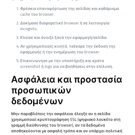
Φρέσκια επαναφόρτωση της σελίδας και καθάρισμα
cache του browser.
Δοκίμασε διαφορετικό browser ή σε λειτουργία
incognito.
Κλείσε και άνοιξε ξανά την εφαρμογή/σελίδα.
Αν χρησιμοποιείς κινητό, τσέκαρε την έκδοση της
εφαρμογής ή την ενημέρωση του browser.
Επικοινώνησε με την υποστήριξη και κράτα
screenshot ή logs για να βοηθήσεις στην επίλυση.
Ασφάλεια και προστασία
προσωπικών
δεδομένων
Μην παραβλέπεις την ασφάλεια: έλεγξε αν η σελίδα
χρησιμοποιεί κρυπτογράφηση SSL (ψηφιακό λουκέτο στη
γραμμή διεύθυνσης του browser), αν τα δεδομένα
αποθηκεύονται με ασφαλή τρόπο και αν υπάρχει πολιτική