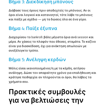
Βήμα 3: Διεκδίκηση μπόνους
Διάβασε τους όρους πριν αποδεχτείς το μπόνους. Αν οι
όροι είναι λογικοί και κατανοητοί, τότε λάβε το μπόνους
και παίξε με σχέδιο — μη τα δώσεις όλα σε ένα γύρο.
Βήμα 4: Παίξε έξυπνα
Διαχειρίσου το bankroll: βάλε μέγιστα όρια ανά session και
μέρα. Αν χάσεις το πλαφόν που έθεσες, σταμάτα. Το καζίνο
είναι για διασκέδαση, όχι για ανάκτηση απωλειών με
ανεξέλεγκτο τρόπο.
Βήμα 5: Ανέληψη κερδών
Μόλις είσαι ικανοποιημένος/η με τα κέρδη, αιτήσου
ανάληψη. Δώσε τον απαραίτητο χρόνο για επαλήθευση και
κράτησε πειθαρχία: αν πληρούνται οι όροι, θα λάβεις τα
χρήματα σου.
Πρακτικές συμβουλές
για να βελτιώσεις την