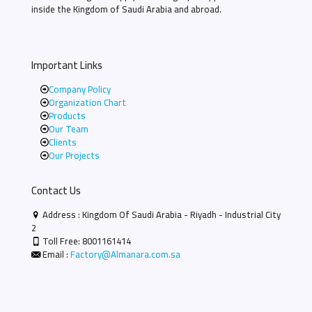
inside the Kingdom of Saudi Arabia and abroad.
Important Links
Company Policy
Organization Chart
Products
Our Team
Clients
Our Projects
Contact Us
Address : Kingdom Of Saudi Arabia - Riyadh - Industrial City
2
Toll Free:
8001161414
Email :
Factory@Almanara.com.sa