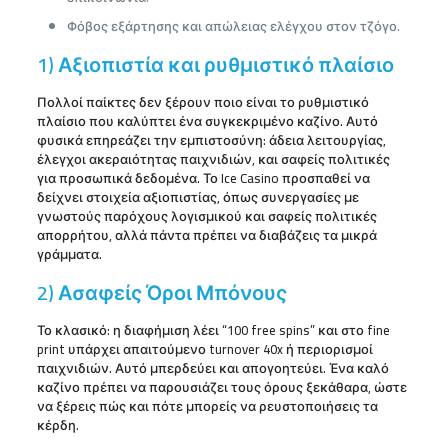
Φόβος εξάρτησης και απώλειας ελέγχου στον τζόγο.
1) Αξιοπιστία και ρυθμιστικό πλαίσιο
Πολλοί παίκτες δεν ξέρουν ποιο είναι το ρυθμιστικό
πλαίσιο που καλύπτει ένα συγκεκριμένο καζίνο. Αυτό
φυσικά επηρεάζει την εμπιστοσύνη: άδεια λειτουργίας,
έλεγχοι ακεραιότητας παιχνιδιών, και σαφείς πολιτικές
για προσωπικά δεδομένα. Το Ice Casino προσπαθεί να
δείχνει στοιχεία αξιοπιστίας, όπως συνεργασίες με
γνωστούς παρόχους λογισμικού και σαφείς πολιτικές
απορρήτου, αλλά πάντα πρέπει να διαβάζεις τα μικρά
γράμματα.
2) Ασαφείς Όροι Μπόνους
Το κλασικό: η διαφήμιση λέει “100 free spins” και στο fine
print υπάρχει απαιτούμενο turnover 40x ή περιορισμοί
παιχνιδιών. Αυτό μπερδεύει και απογοητεύει. Ένα καλό
καζίνο πρέπει να παρουσιάζει τους όρους ξεκάθαρα, ώστε
να ξέρεις πώς και πότε μπορείς να ρευστοποιήσεις τα
κέρδη.