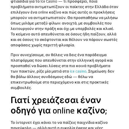
φτιασίδια για το Ice Casino — τι προσφέρει, ποια
προβλήματα αντιμετωπίζουν οι παίκτες στην Ελλάδα όταν
επιλέγουν ένα online καζίνο και πώς αυτές οι προκλήσεις
μπορούν να αντιμετωπιστούν. Θα προσπαθήσω να μιλήσω
όπως μιλάμε μεταξύ φίλων: ανοιχτά, με συμβουλές που
λειτουργούν στην πράξη και όχι με υπερβολές και κλισέ.
Το κείμενο αυτό απευθύνεται σε όσους ήδη παίζουν, αλλά
και σε όσους το σκέφτονται και θέλουν να πάρουν σωστές
αποφάσεις χωρίς περιττή φλυαρία.
Πριν συνεχίσουμε, αν θέλεις να δεις ένα παράδειγμα
πλατφόρμας που απευθύνεται στην ελληνική αγορά και
προσπαθεί να δώσει λύσεις στα πιο κοινά προβλήματα
των παικτών, ρίξε μία ματιά στο
ice casino
. Σημείωση: δεν
θα βάλω άλλους συνδέσμους εδώ — θέλω να
επικεντρωθούμε στο περιεχόμενο και στις πρακτικές
συμβουλές.
Γιατί χρειάζεσαι έναν
οδηγό για online καζίνο;
Το ίντερνετ έχει κάνει το να παίζεις παιχνίδια καζίνο
πανεύκολο — αλλά αυτή η ευκολία έφερε και νέες