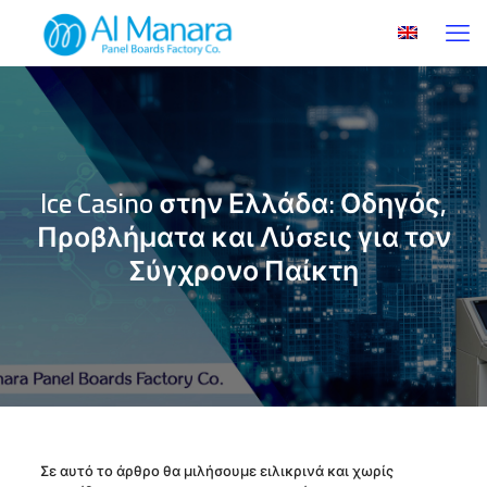
Ice Casino στην Ελλάδα: Οδηγός,
Προβλήματα και Λύσεις για τον
Σύγχρονο Παίκτη
Σε αυτό το άρθρο θα μιλήσουμε ειλικρινά και χωρίς