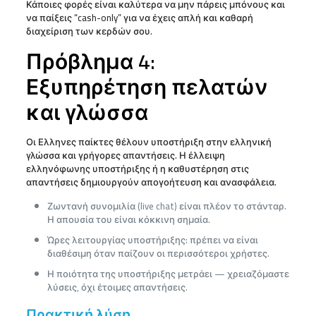
Κάποιες φορές είναι καλύτερα να μην πάρεις μπόνους και
να παίξεις “cash-only” για να έχεις απλή και καθαρή
διαχείριση των κερδών σου.
Πρόβλημα 4:
Εξυπηρέτηση πελατών
και γλώσσα
Οι Ελληνες παίκτες θέλουν υποστήριξη στην ελληνική
γλώσσα και γρήγορες απαντήσεις. Η έλλειψη
ελληνόφωνης υποστήριξης ή η καθυστέρηση στις
απαντήσεις δημιουργούν απογοήτευση και ανασφάλεια.
Ζωντανή συνομιλία (live chat) είναι πλέον το στάνταρ.
Η απουσία του είναι κόκκινη σημαία.
Ώρες λειτουργίας υποστήριξης: πρέπει να είναι
διαθέσιμη όταν παίζουν οι περισσότεροι χρήστες.
Η ποιότητα της υποστήριξης μετράει — χρειαζόμαστε
λύσεις, όχι έτοιμες απαντήσεις.
Πρακτική λύση