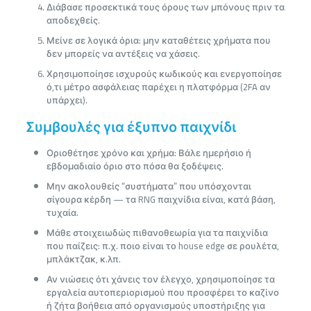
Διάβασε προσεκτικά τους όρους των μπόνους πριν τα
αποδεχθείς.
Μείνε σε λογικά όρια: μην καταθέτεις χρήματα που
δεν μπορείς να αντέξεις να χάσεις.
Χρησιμοποίησε ισχυρούς κωδικούς και ενεργοποίησε
ό,τι μέτρο ασφάλειας παρέχει η πλατφόρμα (2FA αν
υπάρχει).
Συμβουλές για έξυπνο παιχνίδι
Οριοθέτησε χρόνο και χρήμα: Βάλε ημερήσιο ή
εβδομαδιαίο όριο στο πόσα θα ξοδέψεις.
Μην ακολουθείς “συστήματα” που υπόσχονται
σίγουρα κέρδη — τα RNG παιχνίδια είναι, κατά βάση,
τυχαία.
Μάθε στοιχειωδώς πιθανοθεωρία για τα παιχνίδια
που παίζεις: π.χ. ποιο είναι το house edge σε ρουλέτα,
μπλάκτζακ, κ.λπ.
Αν νιώσεις ότι χάνεις τον έλεγχο, χρησιμοποίησε τα
εργαλεία αυτοπεριορισμού που προσφέρει το καζίνο
ή ζήτα βοήθεια από οργανισμούς υποστήριξης για