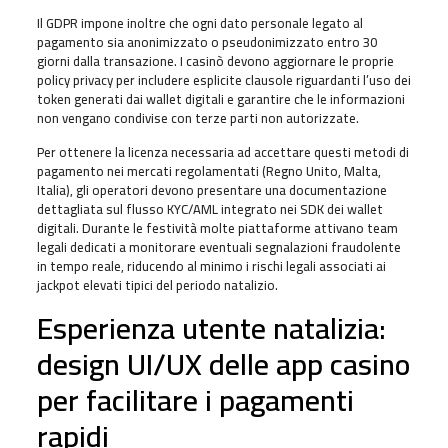
Il GDPR impone inoltre che ogni dato personale legato al
pagamento sia anonimizzato o pseudonimizzato entro 30
giorni dalla transazione. I casinò devono aggiornare le proprie
policy privacy per includere esplicite clausole riguardanti l’uso dei
token generati dai wallet digitali e garantire che le informazioni
non vengano condivise con terze parti non autorizzate.
Per ottenere la licenza necessaria ad accettare questi metodi di
pagamento nei mercati regolamentati (Regno Unito, Malta,
Italia), gli operatori devono presentare una documentazione
dettagliata sul flusso KYC/AML integrato nei SDK dei wallet
digitali. Durante le festività molte piattaforme attivano team
legali dedicati a monitorare eventuali segnalazioni fraudolente
in tempo reale, riducendo al minimo i rischi legali associati ai
jackpot elevati tipici del periodo natalizio.
Esperienza utente natalizia:
design UI/UX delle app casino
per facilitare i pagamenti
rapidi