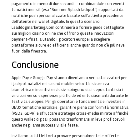
pagamento in meno di due secondi – combinandole con eventi
tematici mensili (es.: “Summer Splash Jackpot”) supportati da
notifiche push personalizzate basate sull’attività precedente
dell’utente nel wallet digitale. In questo scenario
Leaddogmarketing.Com continuerà a fornire guide dettagliate
sui migliori casino online che offrono queste innovazioni
payment‑first, aiutando i giocatori europei a scegliere
piattaforme sicure ed efficienti anche quando non c’è più neve
fuori dalla finestra.
Conclusione
Apple Pay e Google Pay stanno diventando veri catalizzatori per
i jackpot natalizi nei casinò mobile: velocità, sicurezza
biometrica e incentivi esclusivi spingono sia i depositanti sia i
vincitori verso esperienze più fluide ed entusiasmanti durante le
festività europee. Per gli operatori è fondamentale investire in
UI/UX tematiche natalizie, garantire piena conformità normativa
(PSD2, GDPR) e sfruttare strategie cross‑media mirate affinché
questi wallet digitali possano trasformarsi in leve profittevoli
anche negli anni successivi alle feste.
Invitiamo tutti i lettori a provare personalmente le offerte