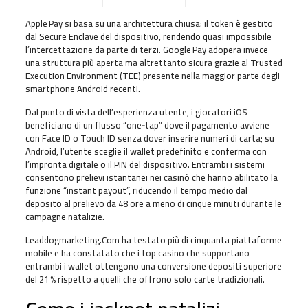
Apple Pay si basa su una architettura chiusa: il token è gestito
dal Secure Enclave del dispositivo, rendendo quasi impossibile
l’intercettazione da parte di terzi. Google Pay adopera invece
una struttura più aperta ma altrettanto sicura grazie al Trusted
Execution Environment (TEE) presente nella maggior parte degli
smartphone Android recenti.
Dal punto di vista dell’esperienza utente, i giocatori iOS
beneficiano di un flusso “one‑tap” dove il pagamento avviene
con Face ID o Touch ID senza dover inserire numeri di carta; su
Android, l’utente sceglie il wallet predefinito e conferma con
l’impronta digitale o il PIN del dispositivo. Entrambi i sistemi
consentono prelievi istantanei nei casinò che hanno abilitato la
funzione “instant payout”, riducendo il tempo medio dal
deposito al prelievo da 48 ore a meno di cinque minuti durante le
campagne natalizie.
Leaddogmarketing.Com ha testato più di cinquanta piattaforme
mobile e ha constatato che i top casino che supportano
entrambi i wallet ottengono una conversione depositi superiore
del 21 % rispetto a quelli che offrono solo carte tradizionali.