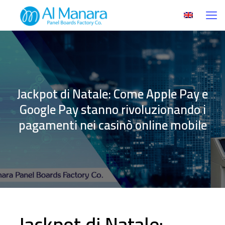
Jackpot di Natale: Come Apple Pay e
Google Pay stanno rivoluzionando i
pagamenti nei casinò online mobile
Jackpot di Natale: