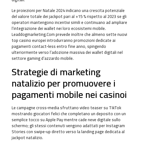
Le proiezioni per Natale 2024 indicano una crescita potenziale
del valore totale dei jackpot pari al +15 % rispetto al 2023 se gli
operatori mantengono incentivi simili e continuano ad ampliare
l’integrazione dei wallet nei loro ecosistemi mobile.
Leaddogmarketing.Com prevede inoltre che almeno sette nuovi
top casino europei introdurranno promozioni dedicate ai
pagamenti contact‑less entro fine anno, spingendo
ulteriormente verso l’adozione massiva dei wallet digitali nel
settore gaming d’azzardo mobile.
Strategie di marketing
natalizio per promuovere i
pagamenti mobile nei casinoi
Le campagne cross‑media sfruttano video teaser su TikTok
mostrando giocatori felici che completano un deposito con un
semplice tocco su Apple Pay mentre cade neve digitale sullo
schermo; gli stessi contenuti vengono adattati per Instagram
Stories con swipe‑up diretto verso la landing page dedicata al
jackpot natalizio.