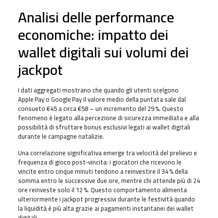
Analisi delle performance
economiche: impatto dei
wallet digitali sui volumi dei
jackpot
I dati aggregati mostrano che quando gli utenti scelgono
Apple Pay o Google Pay il valore medio della puntata sale dal
consueto €45 a circa €58 – un incremento del 29 %. Questo
fenomeno è legato alla percezione di sicurezza immediata e alla
possibilità di sfruttare bonus esclusivi legati ai wallet digitali
durante le campagne natalizie.
Una correlazione significativa emerge tra velocità del prelievo e
frequenza di gioco post‑vincita: i giocatori che ricevono le
vincite entro cinque minuti tendono a reinvestire il 34 % della
somma entro le successive due ore, mentre chi attende più di 24
ore reinveste solo il 12 %. Questo comportamento alimenta
ulteriormente i jackpot progressivi durante le festività quando
la liquidità è più alta grazie ai pagamenti instantanei dei wallet
digitali.