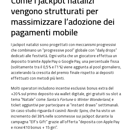
Come i jackpot natalizi
vengono strutturati per
massimizzare l’adozione dei
pagamenti mobile
I jackpot natalizi sono progettati con meccanismi progressivi
che combinano un “progressive pool” globale con “daily drops”
dedicati alle festività. Ogni volta che un giocatore effettua un
deposito tramite Apple Pay o Google Pay, una percentuale fissa
(solitamente tra il 0,5 % e l’1 %) viene aggiunta al pool giornaliero,
accelerando la crescita del premio finale rispetto ai depositi
effettuati con metodi più lenti.
Molti operatori includono incentivi esclusivi: bonus extra del
+20 % sul primo deposito via wallet digitale, giri gratuiti su slot a
tema “Natale” come
Santa’s Fortune
o
Winter Wonderland
, e
ticket aggiuntivi per partecipare ai “instant draws” settimanali.
Un caso studio riguarda il casinò
Nordic Spins
, che ha visto un
incremento del 38 % nelle scommesse sui jackpot durante la
campagna “Elf’s Gift” grazie all’offerta “deposita con Apple Pay
e ricevi €10 bonus + 15 giri”.