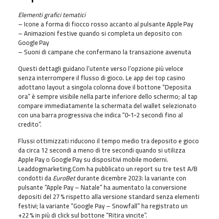
Elementi grafici tematici
– Icone a forma di fiocco rosso accanto al pulsante Apple Pay
– Animazioni festive quando si completa un deposito con
Google Pay
– Suoni di campane che confermano la transazione avvenuta
Questi dettagli guidano l’utente verso l’opzione più veloce
senza interrompere il flusso di gioco. Le app dei top casino
adottano layout a singola colonna dove il bottone “Deposita
ora” è sempre visibile nella parte inferiore dello schermo; al tap
compare immediatamente la schermata del wallet selezionato
con una barra progressiva che indica “0‑1‑2 secondi fino al
credito”.
Flussi ottimizzati riducono il tempo medio tra deposito e gioco
da circa 12 secondi a meno di tre secondi quando si utilizza
Apple Pay o Google Pay su dispositivi mobile moderni.
Leaddogmarketing.Com ha pubblicato un report su tre test A/B
condotti da
EuroBet
durante dicembre 2023: la variante con
pulsante “Apple Pay – Natale” ha aumentato la conversione
depositi del 27 % rispetto alla versione standard senza elementi
festivi; la variante “Google Pay – Snowfall” ha registrato un
+22 % in più di click sul bottone “Ritira vincite”.