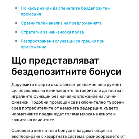
По какъв начин да спечелите бездепозитен
промоция
Сравнителен анализ на предложенията
Стратегии за най-висока полза
Разпространени случващи се грешки при
приложение
Що представляват
бездепозитните бонуси
Даруемите оферти съставляват рекламен инструмент,
що позволява на начинаещите потребители да тестват
игралните функции без начално вложение на лични
финанси. Подобни промоции са изключително търсени
сред потребителите от немската федерация, където
нормативите предвиждат голяма мярка на яснота и
защита на клиентите.
Основната цел на тези бонуси е да дават опция за
експлориране с хазартната система, разнообразието от