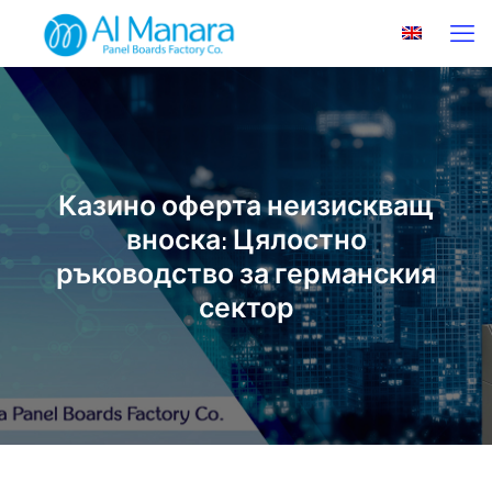
Казино оферта неизискващ
вноска: Цялостно
ръководство за германския
сектор