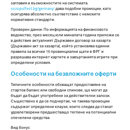
заглавия и възможностите на системата.
sozopolfest.bg/germany/
дава подобни промоции, като
осигурява абсолютно съответствие с немските
нормативни стандарти.
Проверен данни: По информацията на финансовото
ведомство, през месец юли миналата година приложи се
в действие актуалният Държавен договор за хазарта
(Държавен акт за хазарта), който установява единни
правила за всички 16 провинциални щати в ФРГ и
разрешава интернет картите и завъртанията игрите при
определени условия.
Особености на безвложните оферти
Типичните особености обхващат предоставяне на
стартов баланс или свободни спинове, що могат да
бъдат да бъдат употребени за действителни залози.
Съществено е да се подчертае, че такива промоции
съдържат определени клаузи, които следва да станат
удовлетворени предшестващо теглене на потенциални
спечелени средства.
Вид бонус