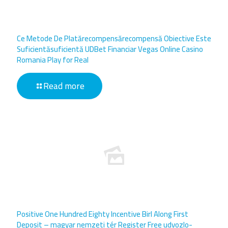
Ce Metode De Platărecompensărecompensă Obiective Este
Suficientăsuficientă UDBet Financiar Vegas Online Casino
Romania Play for Real
Read more
Positive One Hundred Eighty Incentive Birl Along First
Deposit – magyar nemzeti tér Register Free udvozlo-