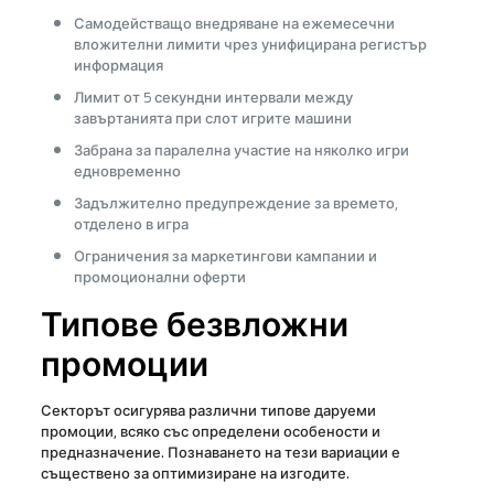
Самодействащо внедряване на ежемесечни
вложителни лимити чрез унифицирана регистър
информация
Лимит от 5 секундни интервали между
завъртанията при слот игрите машини
Забрана за паралелна участие на няколко игри
едновременно
Задължително предупреждение за времето,
отделено в игра
Ограничения за маркетингови кампании и
промоционални оферти
Типове безвложни
промоции
Секторът осигурява различни типове даруеми
промоции, всяко със определени особености и
предназначение. Познаването на тези вариации е
съществено за оптимизиране на изгодите.