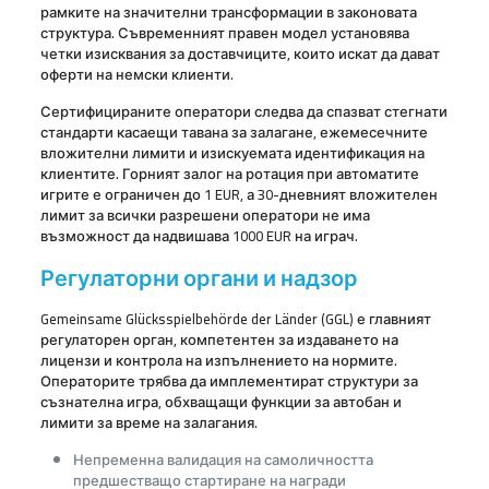
рамките на значителни трансформации в законовата
структура. Съвременният правен модел установява
четки изисквания за доставчиците, които искат да дават
оферти на немски клиенти.
Сертифицираните оператори следва да спазват стегнати
стандарти касаещи тавана за залагане, ежемесечните
вложителни лимити и изискуемата идентификация на
клиентите. Горният залог на ротация при автоматите
игрите е ограничен до 1 EUR, а 30-дневният вложителен
лимит за всички разрешени оператори не има
възможност да надвишава 1000 EUR на играч.
Регулаторни органи и надзор
Gemeinsame Glücksspielbehörde der Länder (GGL) е главният
регулаторен орган, компетентен за издаването на
лицензи и контрола на изпълнението на нормите.
Операторите трябва да имплементират структури за
съзнателна игра, обхващащи функции за автобан и
лимити за време на залагания.
Непременна валидация на самоличността
предшестващо стартиране на награди