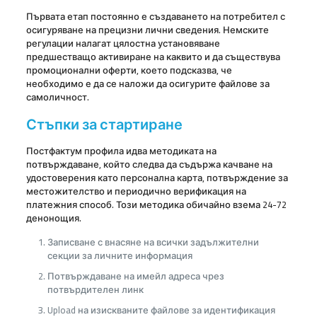
Първата етап постоянно е създаването на потребител с
осигуряване на прецизни лични сведения. Немските
регулации налагат цялостна установяване
предшестващо активиране на каквито и да съществува
промоционални оферти, което подсказва, че
необходимо е да се наложи да осигурите файлове за
самоличност.
Стъпки за стартиране
Постфактум профила идва методиката на
потвърждаване, който следва да съдържа качване на
удостоверения като персонална карта, потвърждение за
местожителство и периодично верификация на
платежния способ. Този методика обичайно взема 24-72
денонощия.
Записване с внасяне на всички задължителни
секции за личните информация
Потвърждаване на имейл адреса чрез
потвърдителен линк
Upload на изискваните файлове за идентификация