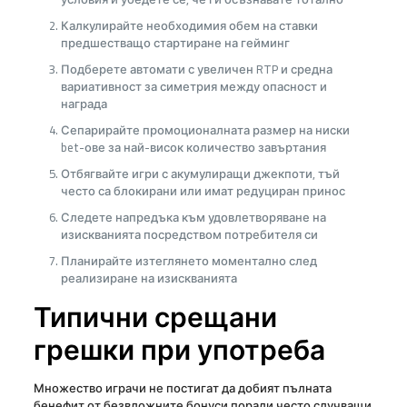
Калкулирайте необходимия обем на ставки
предшестващо стартиране на гейминг
Подберете автомати с увеличен RTP и средна
вариативност за симетрия между опасност и
награда
Сепарирайте промоционалната размер на ниски
bet-ове за най-висок количество завъртания
Отбягвайте игри с акумулиращи джекпоти, тъй
често са блокирани или имат редуциран принос
Следете напредъка към удовлетворяване на
изискванията посредством потребителя си
Планирайте изтеглянето моментално след
реализиране на изискванията
Типични срещани
грешки при употреба
Множество играчи не постигат да добият пълната
бенефит от безвложните бонуси поради често случващи