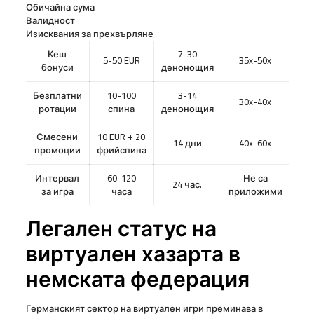
Обичайна сума
Валидност
Изисквания за прехвърляне
Кеш
7-30
5-50 EUR
35x-50x
бонуси
денонощия
Безплатни
10-100
3-14
30x-40x
ротации
спина
денонощия
Смесени
10 EUR + 20
14 дни
40x-60x
промоции
фрийспина
Интервал
60-120
Не са
24 час.
за игра
часа
приложими
Легален статус на
виртуален хазарта в
немската федерация
Германският сектор на виртуален игри преминава в