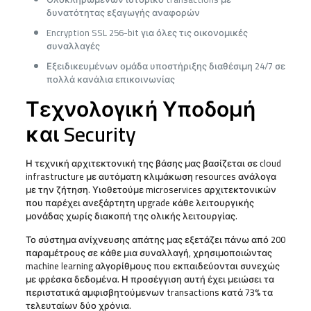
δυνατότητας εξαγωγής αναφορών
Encryption SSL 256-bit για όλες τις οικονομικές
συναλλαγές
Εξειδικευμένων ομάδα υποστήριξης διαθέσιμη 24/7 σε
πολλά κανάλια επικοινωνίας
Τεχνολογική Υποδομή
και Security
Η τεχνική αρχιτεκτονική της βάσης μας βασίζεται σε cloud
infrastructure με αυτόματη κλιμάκωση resources ανάλογα
με την ζήτηση. Υιοθετούμε microservices αρχιτεκτονικών
που παρέχει ανεξάρτητη upgrade κάθε λειτουργικής
μονάδας χωρίς διακοπή της ολικής λειτουργίας.
Το σύστημα ανίχνευσης απάτης μας εξετάζει πάνω από 200
παραμέτρους σε κάθε μια συναλλαγή, χρησιμοποιώντας
machine learning αλγορίθμους που εκπαιδεύονται συνεχώς
με φρέσκα δεδομένα. Η προσέγγιση αυτή έχει μειώσει τα
περιστατικά αμφισβητούμενων transactions κατά 73% τα
τελευταίων δύο χρόνια.