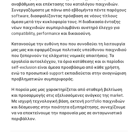
αναβάθμιση και επέκτασης του καταλόγου παιχνιδιών.
Συνεργαζόμαστε με πάνω από εβδομήντα πέντε παρόχους
software, διασφαλίζοντας πρόσβαση σε νέους τίτλους
άμεσα μετά την κυκλοφορία τους. Η διαδικασία ένταξης
νέων παιχνιδιών συμπεριλαμβάνει αυστηρό έλεγχο για
compatibility, performance και δικαιοσύνη.
Κατανοούμε την ευθύνη που που συνοδεύει τη λειτουργία
μας μας και εφαρμόζουμε πολιτικές υπεύθυνου παιχνιδιού
που ξεπερνούν τις ελάχιστες νομικές απαιτήσεις. Τα
εργαλεία αυτοελέγχου, τα όρια κατάθεσης και οι περίοδοι
self-exclusion είναι άμεσα προσβάσιμα από κάθε χρήστη,
ενώ το προσωπικό support εκπαιδεύεται στην αναγνώριση
προβληματικών συμπεριφοράς.
Η πορεία μας μας χαρακτηρίζεται από σταθερή βελτίωση
και προσαρμογής στις εξελισσόμενες ανάγκες της market.
Με ισχυρή τεχνολογική βάση, εκτενή portfolio παιχνιδιών
και δέσμευσης στην ποιότητα εξυπηρέτησης, συνεχίζουμε
να να επεκτείνουμε την παρουσία μας σε ανταγωνιστικό
περιβάλλον.