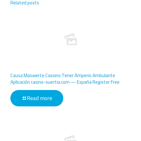
Related posts
Causa Maswerte Cassino Tener Amperio Ambulante
Aplicación casino-suertia.com — España Register Free
Read more