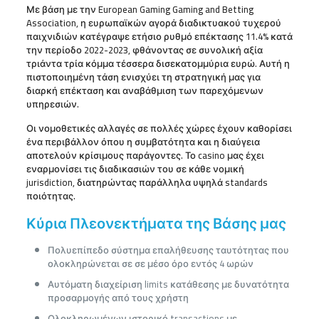
Με βάση με την European Gaming Gaming and Betting
Association, η ευρωπαϊκών αγορά διαδικτυακού τυχερού
παιχνιδιών κατέγραψε ετήσιο ρυθμό επέκτασης 11.4% κατά
την περίοδο 2022-2023, φθάνοντας σε συνολική αξία
τριάντα τρία κόμμα τέσσερα δισεκατομμύρια ευρώ. Αυτή η
πιστοποιημένη τάση ενισχύει τη στρατηγική μας για
διαρκή επέκταση και αναβάθμιση των παρεχόμενων
υπηρεσιών.
Οι νομοθετικές αλλαγές σε πολλές χώρες έχουν καθορίσει
ένα περιβάλλον όπου η συμβατότητα και η διαύγεια
αποτελούν κρίσιμους παράγοντες. Το casino μας έχει
εναρμονίσει τις διαδικασιών του σε κάθε νομική
jurisdiction, διατηρώντας παράλληλα υψηλά standards
ποιότητας.
Κύρια Πλεονεκτήματα της Βάσης μας
Πολυεπίπεδο σύστημα επαλήθευσης ταυτότητας που
ολοκληρώνεται σε σε μέσο όρο εντός 4 ωρών
Αυτόματη διαχείριση limits κατάθεσης με δυνατότητα
προσαρμογής από τους χρήστη
Ολοκληρωμένων ιστορικό transactions με