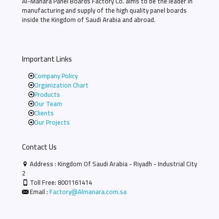
Al-Manara Panel Boards Factory Co. aims to be the leader in
manufacturing and supply of the high quality panel boards
inside the Kingdom of Saudi Arabia and abroad.
Important Links
Company Policy
Organization Chart
Products
Our Team
Clients
Our Projects
Contact Us
Address : Kingdom Of Saudi Arabia - Riyadh - Industrial City
2
Toll Free:
8001161414
Email :
Factory@Almanara.com.sa