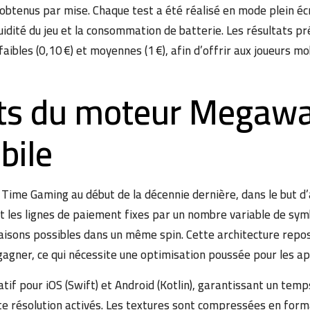
obtenus par mise. Chaque test a été réalisé en mode plein éc
luidité du jeu et la consommation de batterie. Les résultats p
les (0,10 €) et moyennes (1 €), afin d’offrir aux joueurs mobi
ts du moteur Megawa
bile
Time Gaming au début de la décennie dernière, dans le but d
 les lignes de paiement fixes par un nombre variable de symbo
isons possibles dans un même spin. Cette architecture repos
 gagner, ce qui nécessite une optimisation poussée pour les ap
tif pour iOS (Swift) et Android (Kotlin), garantissant un tem
 résolution activés. Les textures sont compressées en form