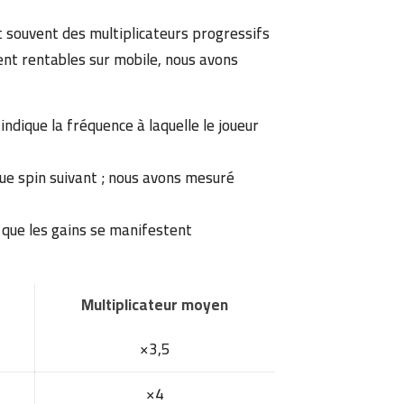
t souvent des multiplicateurs progressifs
ent rentables sur mobile, nous avons
ndique la fréquence à laquelle le joueur
ue spin suivant ; nous avons mesuré
 que les gains se manifestent
Multiplicateur moyen
×3,5
×4