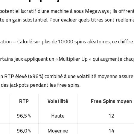
 potentiel lucratif d’une machine à sous Megaways ; ils offren
 en gain substantiel. Pour évaluer quels titres sont réellem
on – Calculé sur plus de 10 000 spins aléatoires, ce chiffre i
tains jeux appliquent un « Multiplier Up » qui augmente chaq
Un RTP élevé (≥96 %) combiné à une volatilité moyenne assure
e des jackpots pendant les free spins.
RTP
Volatilité
Free Spins moyen
96,5 %
Haute
12
96,0 %
Moyenne
14