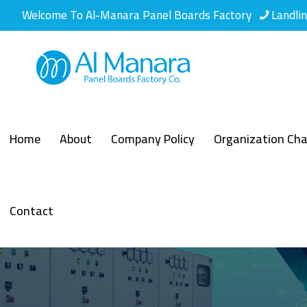
Welcome To Al-Manara Panel Boards Factory
Landli
Home
About
Company Policy
Organization Cha
Contact