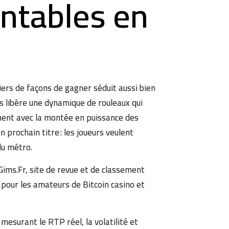
entables en
ers de façons de gagner séduit aussi bien
s libère une dynamique de rouleaux qui
ement avec la montée en puissance des
 prochain titre : les joueurs veulent
du métro.
Gims.Fr, site de revue et de classement
 pour les amateurs de Bitcoin casino et
mesurant le RTP réel, la volatilité et