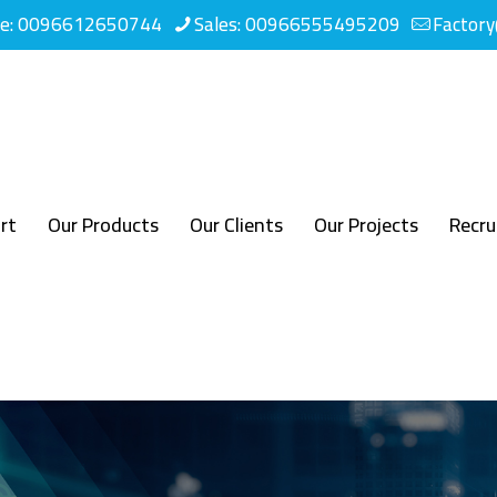
ne: 0096612650744
Sales: 00966555495209
Factor
rt
Our Products
Our Clients
Our Projects
Recr