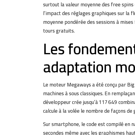
surtout la valeur moyenne des free spins 
l’impact des réglages graphiques sur la f
moyenne pondérée des sessions à mises faib
tours gratuits.
Les fondemen
adaptation mo
Le moteur Megaways a été conçu par Big 
machines à sous classiques. En remplaçant
développeur crée jusqu’à 117 649 combina
calcule à la volée le nombre de façons de
Sur smartphone, le code est compilé en na
secondes même avec les graphismes haute