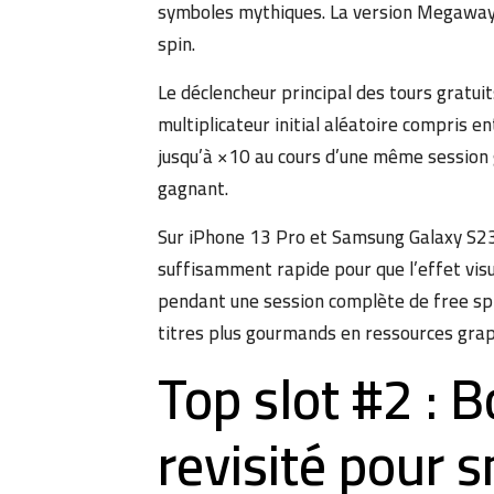
symboles mythiques. La version Megaways 
spin.
Le déclencheur principal des tours gratui
multiplicateur initial aléatoire compris 
jusqu’à ×10 au cours d’une même session 
gagnant.
Sur iPhone 13 Pro et Samsung Galaxy S23
suffisamment rapide pour que l’effet vis
pendant une session complète de free spin
titres plus gourmands en ressources grap
Top slot #2 :
revisité pour