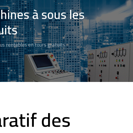
ines à sous les
uits
s rentables en tours gratuits
atif des