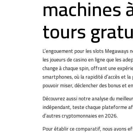
machines à
tours gratu
L’engouement pour les slots Megaways ne 
les joueurs de casino en ligne que les ad
change à chaque spin, offrant une expérie
smartphones, où la rapidité d’accès et la p
pouvoir miser, déclencher des bonus et en
Découvrez aussi notre analyse du meilleu
indépendant, teste chaque plateforme afin
d’autres cryptomonnaies en 2026.
Pour établir ce comparatif, nous avons eff