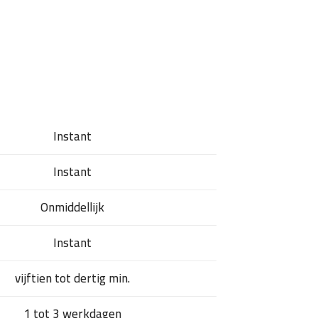
Instant
Instant
Onmiddellijk
Instant
vijftien tot dertig min.
1 tot 3 werkdagen