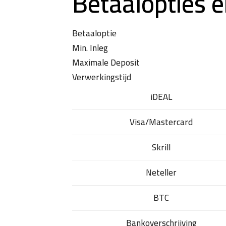
Betaalopties e
Betaaloptie
Min. Inleg
Maximale Deposit
Verwerkingstijd
iDEAL
Visa/Mastercard
Skrill
Neteller
BTC
Bankoverschrijving