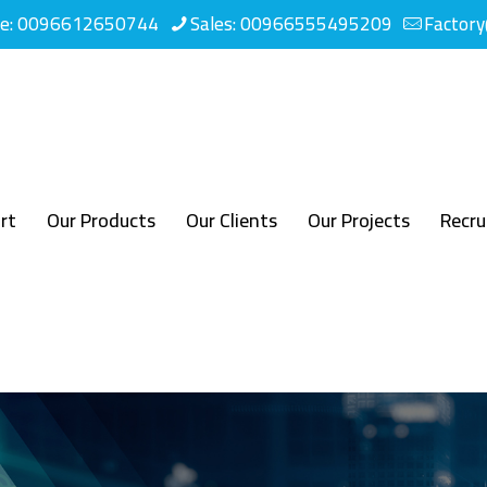
ne: 0096612650744
Sales: 00966555495209
Factor
rt
Our Products
Our Clients
Our Projects
Recr