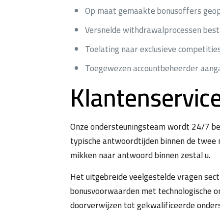
Op maat gemaakte bonusoffers geop
Versnelde withdrawalprocessen besta
Toelating naar exclusieve competitie
Toegewezen accountbeheerder aang
Klantenservic
Onze ondersteuningsteam wordt 24/7 besc
typische antwoordtijden binnen de twee 
mikken naar antwoord binnen zestal u.
Het uitgebreide veelgestelde vragen sec
bonusvoorwaarden met technologische o
doorverwijzen tot gekwalificeerde onders