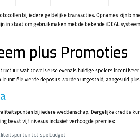
tocollen bij iedere geldelijke transacties. Opnames zijn bin
zijn in staat om gebruikmaken met de bekende iDEAL systeem 
eem plus Promoties
structuur wat zowel verse evenals huidige spelers incentive
lle initiële vierde deposits worden uitgestald, aangevuld plu
ma
iteitspunten bij iedere weddenschap. Dergelijke credits kun
ing bevat vijf niveaus inclusief verhoogde premies:
liteitspunten tot spelbudget