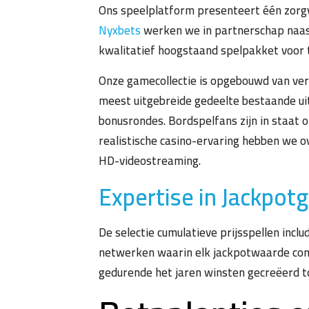
Ons speelplatform presenteert één zorgv
Nyxbets
werken we in partnerschap naast
kwalitatief hoogstaand spelpakket voor 
Onze gamecollectie is opgebouwd van ver
meest uitgebreide gedeelte bestaande uit 
bonusrondes. Bordspelfans zijn in staat o
realistische casino-ervaring hebben we ov
HD-videostreaming.
Expertise in Jackpo
De selectie cumulatieve prijsspellen inclu
netwerken waarin elk jackpotwaarde cont
gedurende het jaren winsten gecreëerd to