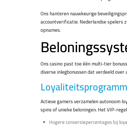
Ons hanteren nauwkeurige beveiligingspro
accountverificatie. Nederlandse spelers 
opnames.
Beloningssyst
Ons casino past toe één multi-tier bonus
diverse inlegbonussen dat verdeeld over a
Loyaliteitsprogram
Actieve gamers verzamelen autonoom loyal
spins of unieke beloningen. Het VIP-regel
Hogere conversiepercentages bij loya