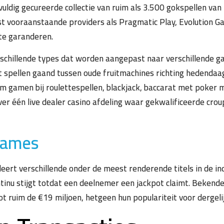
uldig gecureerde collectie van ruim als 3.500 gokspellen v
 vooraanstaande providers als Pragmatic Play, Evolution G
te garanderen.
schillende types dat worden aangepast naar verschillende g
spellen gaand tussen oude fruitmachines richting hedendaagse
m gamen bij roulettespellen, blackjack, baccarat met poker m
er één live dealer casino afdeling waar gekwalificeerde crou
tgames
deert verschillende onder de meest renderende titels in de ind
inu stijgt totdat een deelnemer een jackpot claimt. Bekende
t ruim de €19 miljoen, hetgeen hun populariteit voor dergeli