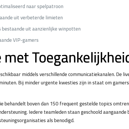
timaliseerd naar spelpatroon
ande uit verbeterde limieten
s bestaande uit aanzienlijke winpotten
aande VIP-gamers
e met Toegankelijkhei
hikbaar middels verschillende communicatiekanalen. De live 
minuten. Bij minder urgente kwesties zijn in staat om gamer
tie behandelt boven dan 150 frequent gestelde topics omtre
ndersteuning. Iedere teamleden staan geschoold aangaande
teuningsorganisaties als benodigd.