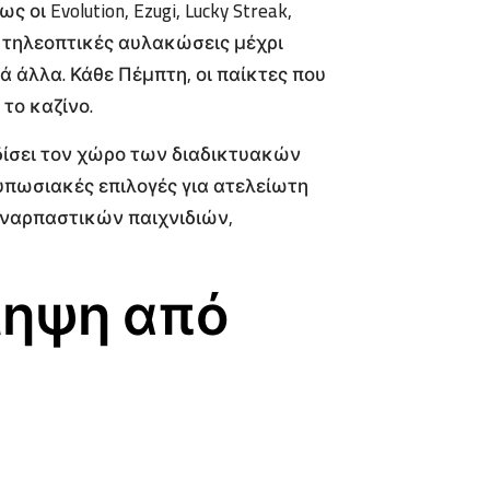
ι Evolution, Ezugi, Lucky Streak,
πό τηλεοπτικές αυλακώσεις μέχρι
ά άλλα. Κάθε Πέμπτη, οι παίκτες που
το καζίνο.
ρδίσει τον χώρο των διαδικτυακών
τυπωσιακές επιλογές για ατελείωτη
συναρπαστικών παιχνιδιών,
ληψη από