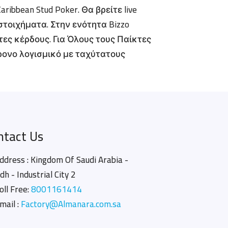
ribbean Stud Poker. Θα βρείτε live
τοιχήματα. Στην ενότητα Bizzo
ες κέρδους. Για Όλους τους Παίκτες
ρονο λογισμικό με ταχύτατους
ntact Us
ddress : Kingdom Of Saudi Arabia -
dh - Industrial City 2
oll Free:
8001161414
mail :
Factory@Almanara.com.sa