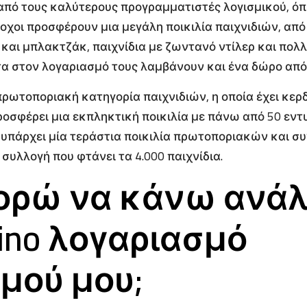
από τους καλύτερους προγραμματιστές λογισμικού, όπως ο
 πάροχοι προσφέρουν μια μεγάλη ποικιλία παιχνιδιών, α
και μπλακτζάκ, παιχνίδια με ζωντανό ντίλερ και πολλ
 στον λογαριασμό τους λαμβάνουν και ένα δώρο από 
πρωτοποριακή κατηγορία παιχνιδιών, η οποία έχει κε
 προσφέρει μια εκπληκτική ποικιλία με πάνω από 50 εν
 GR υπάρχει μία τεράστια ποικιλία πρωτοποριακών και 
υλλογή που φτάνει τα 4.000 παιχνίδια.
πορώ να κάνω ανά
sino λογαριασμό
μού μου;