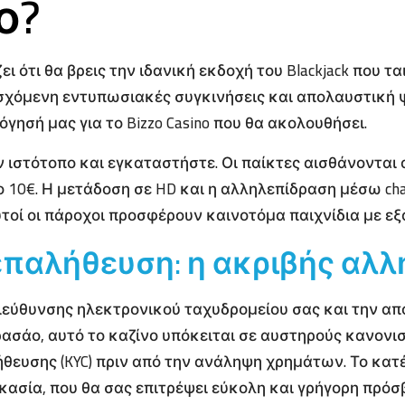
ο?
ότι θα βρεις την ιδανική εκδοχή του Blackjack που ται
σχόμενη εντυπωσιακές συγκινήσεις και απολαυστική ψ
γησή μας για το Bizzo Casino που θα ακολουθήσει.
ον ιστότοπο και εγκαταστήστε. Οι παίκτες αισθάνονται 
ο 10€. Η μετάδοση σε HD και η αλληλεπίδραση μέσω cha
Αυτοί οι πάροχοι προσφέρουν καινοτόμα παιχνίδια με εξ
επαλήθευση: η ακριβής αλλ
ιεύθυνσης ηλεκτρονικού ταχυδρομείου σας και την απ
ασάο, αυτό το καζίνο υπόκειται σε αυστηρούς κανονισ
θευσης (KYC) πριν από την ανάληψη χρημάτων. Το κατ
κασία, που θα σας επιτρέψει εύκολη και γρήγορη πρόσβ