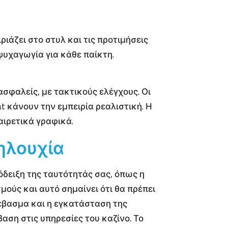
ριάζει στο στυλ και τις προτιμήσεις
υχαγωγία για κάθε παίκτη.
ασφαλείς, με τακτικούς ελέγχους. Οι
t κάνουν την εμπειρία ρεαλιστική. Η
αιρετικά γραφικά.
ηλουχία
όδειξη της ταυτότητάς σας, όπως η
μούς και αυτό σημαίνει ότι θα πρέπει
έβασμα και η εγκατάσταση της
αση στις υπηρεσίες του καζίνο. Το