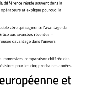
 la différence réside souvent dans la
s opérateurs et explique pourquoi la
double zéro qui augmente l’avantage du
 Grâce aux avancées récentes –
 creusée davantage dans l’univers
ies immersives, comparaison chiffrée des
révisions pour les cinq prochaines années.
e européenne et