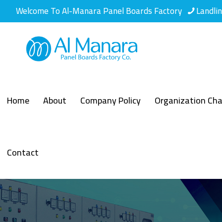
Welcome To Al-Manara Panel Boards Factory
Landli
Home
About
Company Policy
Organization Cha
Contact