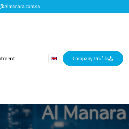
y@Almanara.com.sa
uitment
Company Profile