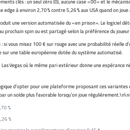
ents clés : un seul zéro (0), aucune case « 00 » et le mécanis
se edge à environ 2,70 % contre 5,26 % aux USA quand on joue
uit une version automatisée du « en prison ». Le logiciel dé
u’au prochain spin ou est partagé selon la préférence du joueur
 : si vous misez 100 € sur rouge avec une probabilité réelle 
ue sur une table européenne dotée du système automatisé.
 Las Vegas où le même pari extérieur donne une espérance n
logique d’opter pour une plateforme proposant ces variantes 
ar un solde plus favorable lorsqu’on joue régulièrement.\n\n
,70 %
,26 %