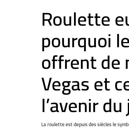
Roulette e
pourquoi l
offrent de
Vegas et c
l’avenir du 
La roulette est depuis des siècles le symb