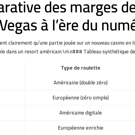
rative des marges de 
Vegas à l’ère du num
nt clairement qu’une partie jouée sur un nouveau casino en 
able dans un resort américain.\n\n### Tableau synthétique 
Type de roulette
Américaine (double zéro)
Européenne (zéro simple)
Américaine digitale
Européenne enrichie