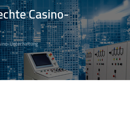
 echte Casino-
asino-Unterhaltung