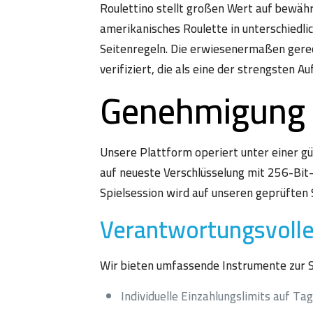
Roulettino stellt großen Wert auf bewäh
amerikanisches Roulette in unterschiedlich
Seitenregeln. Die erwiesenermaßen gerech
verifiziert, die als eine der strengsten A
Genehmigung s
Unsere Plattform operiert unter einer gül
auf neueste Verschlüsselung mit 256-Bit
Spielsession wird auf unseren geprüften S
Verantwortungsvolles
Wir bieten umfassende Instrumente zur S
Individuelle Einzahlungslimits auf T