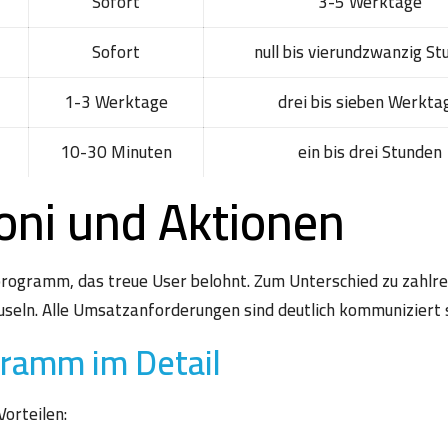
Sofort
3-5 Werktage
Sofort
null bis vierundzwanzig S
1-3 Werktage
drei bis sieben Werkta
10-30 Minuten
ein bis drei Stunden
oni und Aktionen
programm, das treue User belohnt. Zum Unterschied zu zahlre
auseln. Alle Umsatzanforderungen sind deutlich kommuniziert 
gramm im Detail
orteilen: