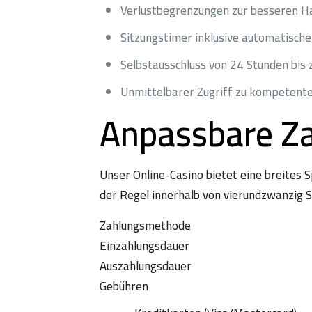
Verlustbegrenzungen zur besseren H
Sitzungstimer inklusive automatische
Selbstausschluss von 24 Stunden bi
Unmittelbarer Zugriff zu kompetente
Anpassbare Z
Unser Online-Casino bietet eine breites
der Regel innerhalb von vierundzwanzig 
Zahlungsmethode
Einzahlungsdauer
Auszahlungsdauer
Gebühren