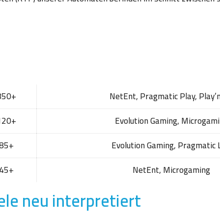
850+
NetEnt, Pragmatic Play, Play’
120+
Evolution Gaming, Microgam
85+
Evolution Gaming, Pragmatic 
45+
NetEnt, Microgaming
le neu interpretiert