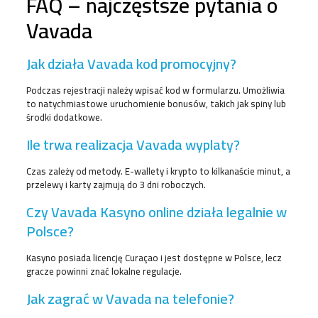
FAQ – najczęstsze pytania o
Vavada
Jak działa Vavada kod promocyjny?
Podczas rejestracji należy wpisać kod w formularzu. Umożliwia
to natychmiastowe uruchomienie bonusów, takich jak spiny lub
środki dodatkowe.
Ile trwa realizacja Vavada wyplaty?
Czas zależy od metody. E-wallety i krypto to kilkanaście minut, a
przelewy i karty zajmują do 3 dni roboczych.
Czy Vavada Kasyno online działa legalnie w
Polsce?
Kasyno posiada licencję Curaçao i jest dostępne w Polsce, lecz
gracze powinni znać lokalne regulacje.
Jak zagrać w Vavada na telefonie?