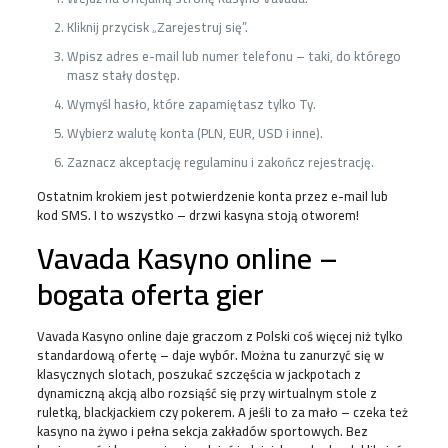
Kliknij przycisk „Zarejestruj się”.
Wpisz adres e-mail lub numer telefonu – taki, do którego
masz stały dostęp.
Wymyśl hasło, które zapamiętasz tylko Ty.
Wybierz walutę konta (PLN, EUR, USD i inne).
Zaznacz akceptację regulaminu i zakończ rejestrację.
Ostatnim krokiem jest potwierdzenie konta przez e-mail lub
kod SMS. I to wszystko – drzwi kasyna stoją otworem!
Vavada Kasyno online –
bogata oferta gier
Vavada Kasyno online daje graczom z Polski coś więcej niż tylko
standardową ofertę – daje wybór. Można tu zanurzyć się w
klasycznych slotach, poszukać szczęścia w jackpotach z
dynamiczną akcją albo rozsiąść się przy wirtualnym stole z
ruletką, blackjackiem czy pokerem. A jeśli to za mało – czeka też
kasyno na żywo i pełna sekcja zakładów sportowych. Bez