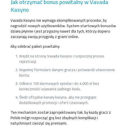
Jak otrzymać bonus powitalny w Vavada
Kasyno
Vavada Kasyno nie wymaga skomplikowanych procedur, by
nagrodzić nowych użytkowników. System startowych bonusów
działa płynnie i jest przyjazny nawet dla tych, którzy dopiero
zaczynają swoją przygodę z grami online.
Aby odebrać pakiet powitalny:
Wejdź na stronę Vavada Kasyno i rozpocznij proces
rejestracji.
Wypełnij formularz danymi gracza i potwierdź utworzenie
konta.
Odbierz 100 darmowych spinów i do 4.000 zł bez
konieczności używania żadnego kodu.
Śledź oficjalne kanały kasyna, aby nie przegapić
dodatkowych promocji i ofert czasowych.
Ten mechanizm został zaprojektowany tak, by każdy gracz z
Polski mógł rozpocząć grę bez zbędnych komplikacji i
natychmiast cieszyć się premiami.