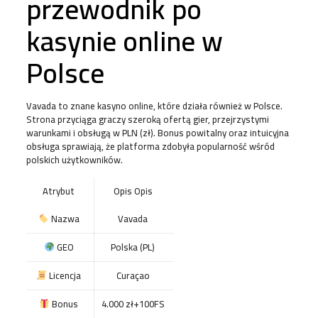
przewodnik po
kasynie online w
Polsce
Vavada to znane kasyno online, które działa również w Polsce.
Strona przyciąga graczy szeroką ofertą gier, przejrzystymi
warunkami i obsługą w PLN (zł). Bonus powitalny oraz intuicyjna
obsługa sprawiają, że platforma zdobyła popularność wśród
polskich użytkowników.
Atrybut
Opis Opis
Nazwa
Vavada
GEO
Polska (PL)
Licencja
Curaçao
Bonus
4.000 zł+100FS