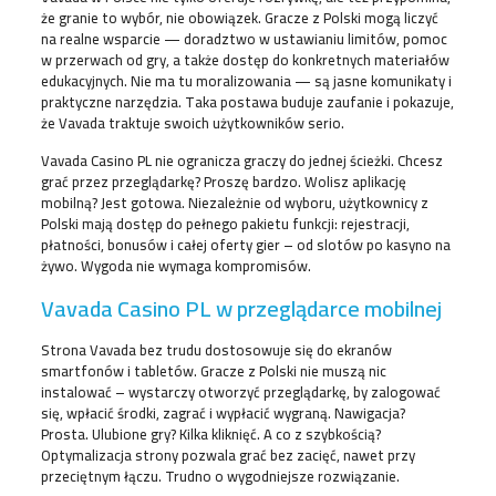
że granie to wybór, nie obowiązek. Gracze z Polski mogą liczyć
na realne wsparcie — doradztwo w ustawianiu limitów, pomoc
w przerwach od gry, a także dostęp do konkretnych materiałów
edukacyjnych. Nie ma tu moralizowania — są jasne komunikaty i
praktyczne narzędzia. Taka postawa buduje zaufanie i pokazuje,
że Vavada traktuje swoich użytkowników serio.
Vavada Casino PL nie ogranicza graczy do jednej ścieżki. Chcesz
grać przez przeglądarkę? Proszę bardzo. Wolisz aplikację
mobilną? Jest gotowa. Niezależnie od wyboru, użytkownicy z
Polski mają dostęp do pełnego pakietu funkcji: rejestracji,
płatności, bonusów i całej oferty gier – od slotów po kasyno na
żywo. Wygoda nie wymaga kompromisów.
Vavada Casino PL w przeglądarce mobilnej
Strona Vavada bez trudu dostosowuje się do ekranów
smartfonów i tabletów. Gracze z Polski nie muszą nic
instalować – wystarczy otworzyć przeglądarkę, by zalogować
się, wpłacić środki, zagrać i wypłacić wygraną. Nawigacja?
Prosta. Ulubione gry? Kilka kliknięć. A co z szybkością?
Optymalizacja strony pozwala grać bez zacięć, nawet przy
przeciętnym łączu. Trudno o wygodniejsze rozwiązanie.