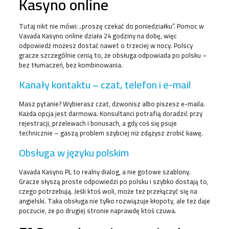
Kasyno online
Tutaj nikt nie mówi: „proszę czekać do poniedziałku”. Pomoc w
Vavada Kasyno online działa 24 godziny na dobę, więc
odpowiedź możesz dostać nawet o trzeciej w nocy. Polscy
gracze szczególnie cenią to, że obsługa odpowiada po polsku –
bez tłumaczeń, bez kombinowania.
Kanały kontaktu – czat, telefon i e-mail
Masz pytanie? Wybierasz czat, dzwonisz albo piszesz e-maila.
Każda opcja jest darmowa. Konsultanci potrafią doradzić przy
rejestracji, przelewach i bonusach, a gdy coś się psuje
technicznie – gaszą problem szybciej niż zdążysz zrobić kawę.
Obsługa w języku polskim
Vavada Kasyno PL to realny dialog, a nie gotowe szablony.
Gracze słyszą proste odpowiedzi po polsku i szybko dostają to,
czego potrzebują. Jeśli ktoś woli, może też przełączyć się na
angielski. Taka obsługa nie tylko rozwiązuje kłopoty, ale też daje
poczucie, że po drugiej stronie naprawdę ktoś czuwa.