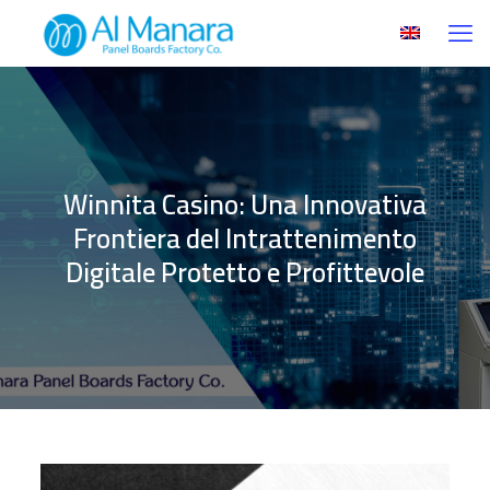
Winnita Casino: Una Innovativa
Frontiera del Intrattenimento
Digitale Protetto e Profittevole