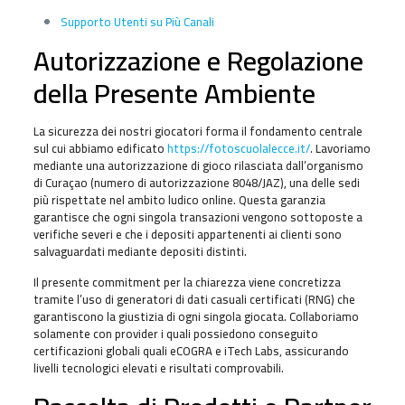
Supporto Utenti su Più Canali
Autorizzazione e Regolazione
della Presente Ambiente
La sicurezza dei nostri giocatori forma il fondamento centrale
sul cui abbiamo edificato
https://fotoscuolalecce.it/
. Lavoriamo
mediante una autorizzazione di gioco rilasciata dall’organismo
di Curaçao (numero di autorizzazione 8048/JAZ), una delle sedi
più rispettate nel ambito ludico online. Questa garanzia
garantisce che ogni singola transazioni vengono sottoposte a
verifiche severi e che i depositi appartenenti ai clienti sono
salvaguardati mediante depositi distinti.
Il presente commitment per la chiarezza viene concretizza
tramite l’uso di generatori di dati casuali certificati (RNG) che
garantiscono la giustizia di ogni singola giocata. Collaboriamo
solamente con provider i quali possiedono conseguito
certificazioni globali quali eCOGRA e iTech Labs, assicurando
livelli tecnologici elevati e risultati comprovabili.