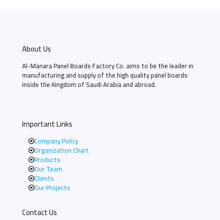
About Us
Al-Manara Panel Boards Factory Co. aims to be the leader in
manufacturing and supply of the high quality panel boards
inside the Kingdom of Saudi Arabia and abroad.
Important Links
Company Policy
Organization Chart
Products
Our Team
Clients
Our Projects
Contact Us