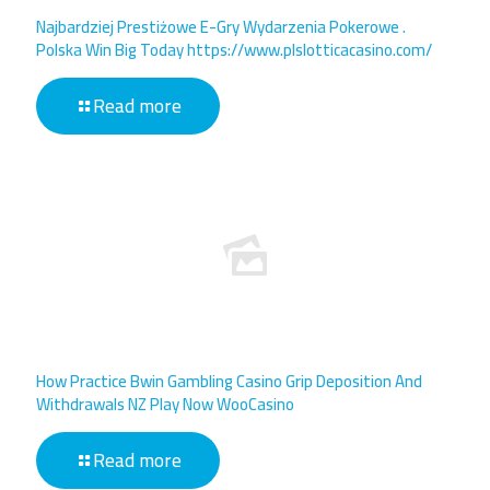
Najbardziej Prestiżowe E-Gry Wydarzenia Pokerowe .
Polska Win Big Today https://www.plslotticacasino.com/
Read more
How Practice Bwin Gambling Casino Grip Deposition And
Withdrawals NZ Play Now WooCasino
Read more