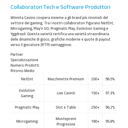
Collaboratori Tech e Software Produttori
Winnita Casino coopera insieme a gli brand più rinomati del
settore del gaming. Tra i nostri collaboratori figurano NetEnt,
Microgaming, Play’n GO, Pragmatic Play, Evolution Gaming e
Yggdrasil. Questa varietà certifica una varietà straordinaria
delle dinamiche di gioco, grafiche moderne e quote di payout
verso il giocatore (RTP) vantaggiose.
Partner
Specializzazione
Numero Prodotti
Ritorno Medio
NetEnt
Macchinette Premium
200+
96.5%
Evolution
Live Casinò
150+
97.3%
Gaming
Pragmatic Play
Slot e Table
250+
96.2%
Montepremi
Microgaming
180+
95.8%
Progressivi