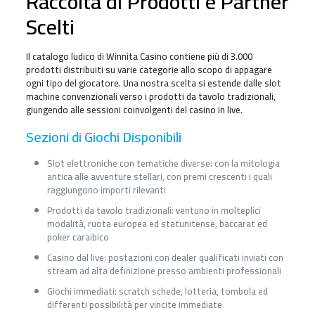
Raccolta di Prodotti e Partner
Scelti
Il catalogo ludico di Winnita Casino contiene più di 3.000
prodotti distribuiti su varie categorie allo scopo di appagare
ogni tipo del giocatore. Una nostra scelta si estende dalle slot
machine convenzionali verso i prodotti da tavolo tradizionali,
giungendo alle sessioni coinvolgenti del casino in live.
Sezioni di Giochi Disponibili
Slot elettroniche con tematiche diverse: con la mitologia
antica alle avventure stellari, con premi crescenti i quali
raggiungono importi rilevanti
Prodotti da tavolo tradizionali: ventuno in molteplici
modalità, ruota europea ed statunitense, baccarat ed
poker caraibico
Casino dal live: postazioni con dealer qualificati inviati con
stream ad alta definizione presso ambienti professionali
Giochi immediati: scratch schede, lotteria, tombola ed
differenti possibilità per vincite immediate