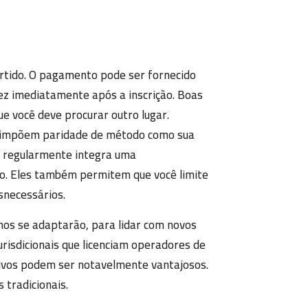
ertido. O pagamento pode ser fornecido
vez imediatamente após a inscrição. Boas
ue você deve procurar outro lugar.
os impõem paridade de método como sua
ue regularmente integra uma
o. Eles também permitem que você limite
snecessários.
nos se adaptarão, para lidar com novos
urisdicionais que licenciam operadores de
ntivos podem ser notavelmente vantajosos.
 tradicionais.