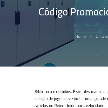
Código Promocio
Home
Uncate
Biblioteca e estúdios. É simples mas leia
seleção de jogos deve incluir uma grand
rápidos no Reino Unido para velocidade.