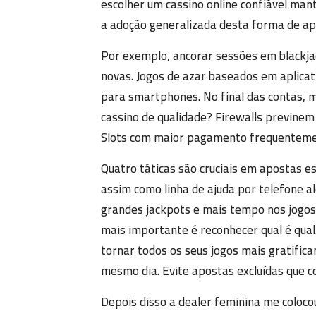
escolher um cassino online confiável man
a adoção generalizada desta forma de apo
Por exemplo, ancorar sessões em blackja
novas. Jogos de azar baseados em aplica
para smartphones. No final das contas, 
cassino de qualidade? Firewalls previnem
Slots com maior pagamento frequenteme
Quatro táticas são cruciais em apostas es
assim como linha de ajuda por telefone a
grandes jackpots e mais tempo nos jogos.
mais importante é reconhecer qual é qua
tornar todos os seus jogos mais gratifica
mesmo dia. Evite apostas excluídas que 
Depois disso a dealer feminina me coloco