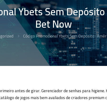
nal Ybets Sem Depósito 
Bet Now
gorized
Código Promocional Ybets Sem Depósito · Amér
 primeiro antes de girar. Gerenciador de senhas para higiene. 
e catálogo de jogos mais bem avaliados de criadores premiu