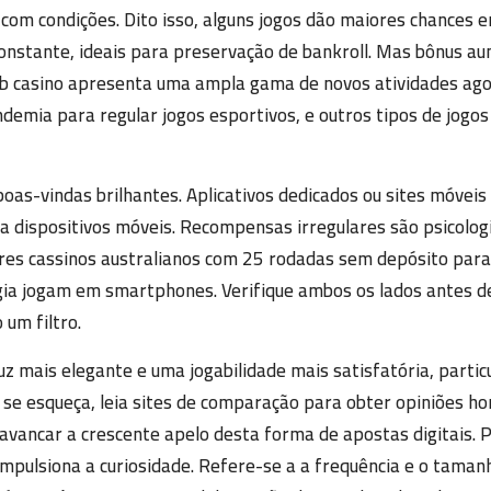
m condições. Dito isso, alguns jogos dão maiores chances ent
nstante, ideais para preservação de bankroll. Mas bônus au
 bob casino apresenta uma ampla gama de novos atividades ag
demia para regular jogos esportivos, e outros tipos de jogos
oas-vindas brilhantes. Aplicativos dedicados ou sites móvei
ra dispositivos móveis. Recompensas irregulares são psicologi
res cassinos australianos com 25 rodadas sem depósito para 
 jogam em smartphones. Verifique ambos os lados antes de fi
um filtro.
z mais elegante e uma jogabilidade mais satisfatória, particu
o se esqueça, leia sites de comparação para obter opiniões h
alavancar a crescente apelo desta forma de apostas digitais
e impulsiona a curiosidade. Refere-se a a frequência e o tama