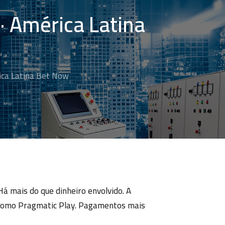
· América Latina
ica Latina Bet Now
Há mais do que dinheiro envolvido. A
m como Pragmatic Play. Pagamentos mais