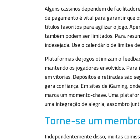
Alguns cassinos dependem de facilitador
de pagamento é vital para garantir que 
títulos favoritos para agilizar o jogo. Ap
também podem ser limitados. Para resumir
indesejada. Use o calendário de limites de
Plataformas de jogos otimizam o feedbac
mantendo os jogadores envolvidos. Para 
em vitórias. Depósitos e retiradas são s
gera confiança. Em sites de iGaming, on
marca um momento-chave. Uma plataforma
uma integração de alegria, assombro jun
Torne-se um membro 
Independentemente disso, muitas comiss