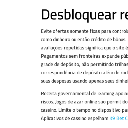
Desbloquear r
Evite ofertas somente fixas para contro
como dinheiro ou então crédito de bônus.
avaliações repetidas significa que o site
Pagamentos sem fronteiras expande públi
grade de depósito, não permitindo trilha
correspondência de depósito além de rod
suas despesas usando apenas seus dinhei
Receita governamental de iGaming apoiar
riscos. Jogos de azar online são permitid
cassino. Limite o tempo no dispositivo pa
Aplicativos de cassino espelham
K9 Bet C