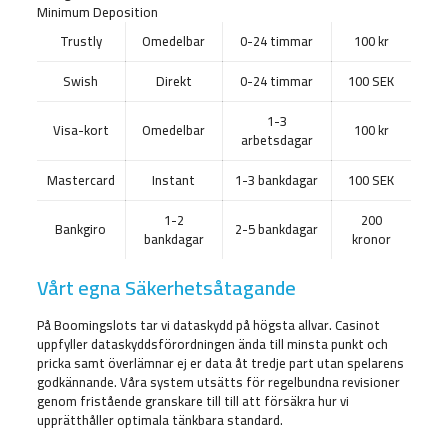
Minimum Deposition
Trustly
Omedelbar
0-24 timmar
100 kr
Swish
Direkt
0-24 timmar
100 SEK
1-3
Visa-kort
Omedelbar
100 kr
arbetsdagar
Mastercard
Instant
1-3 bankdagar
100 SEK
1-2
200
Bankgiro
2-5 bankdagar
bankdagar
kronor
Vårt egna Säkerhetsåtagande
På Boomingslots tar vi dataskydd på högsta allvar. Casinot
uppfyller dataskyddsförordningen ända till minsta punkt och
pricka samt överlämnar ej er data åt tredje part utan spelarens
godkännande. Våra system utsätts för regelbundna revisioner
genom fristående granskare till till att försäkra hur vi
upprätthåller optimala tänkbara standard.