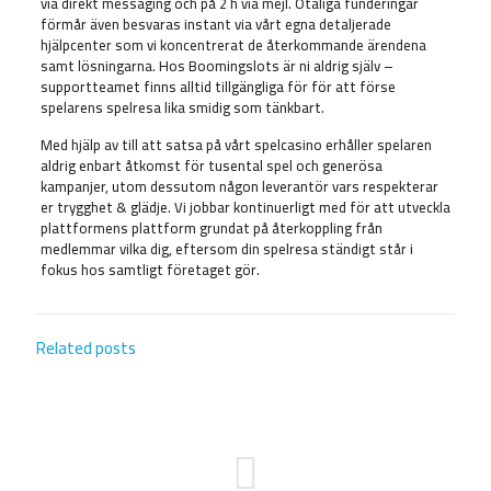
via direkt messaging och på 2 h via mejl. Otaliga funderingar
förmår även besvaras instant via vårt egna detaljerade
hjälpcenter som vi koncentrerat de återkommande ärendena
samt lösningarna. Hos Boomingslots är ni aldrig själv –
supportteamet finns alltid tillgängliga för för att förse
spelarens spelresa lika smidig som tänkbart.
Med hjälp av till att satsa på vårt spelcasino erhåller spelaren
aldrig enbart åtkomst för tusental spel och generösa
kampanjer, utom dessutom någon leverantör vars respekterar
er trygghet & glädje. Vi jobbar kontinuerligt med för att utveckla
plattformens plattform grundat på återkoppling från
medlemmar vilka dig, eftersom din spelresa ständigt står i
fokus hos samtligt företaget gör.
Related posts