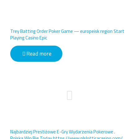
Trey Batting Order Poker Game — europeisk region Start
Playing Casino Epic
Read more
Najbardziej Prestiżowe E-Gry Wydarzenia Pokerowe .
Polska Win Big Today https://www.plslotticacasino.com/