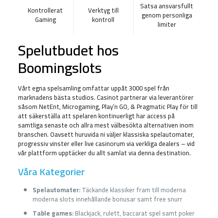
Satsa ansvarsfullt
Kontrollerat
Verktyg till
genom personliga
Gaming
kontroll
limiter
Spelutbudet hos
Boomingslots
Vårt egna spelsamling omfattar uppåt 3000 spel från
marknadens bästa studios. Casinot partnerar via leverantörer
såsom NetEnt, Microgaming, Play’n GO, & Pragmatic Play för till
att säkerställa att spelaren kontinuerligt har access på
samtliga senaste och allra mest välbesökta alternativen inom
branschen. Oavsett huruvida ni väljer klassiska spelautomater,
progressiv vinster eller live casinorum via verkliga dealers – vid
vår plattform upptäcker du allt samlat via denna destination.
Våra Kategorier
Spelautomater:
Täckande klassiker fram till moderna
moderna slots innehållande bonusar samt free snurr
Table games:
Blackjack, rulett, baccarat spel samt poker