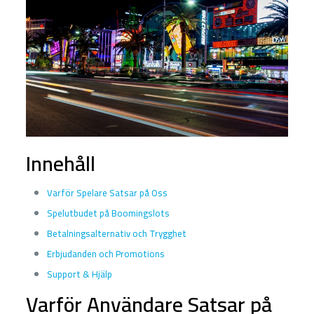
Innehåll
Varför Spelare Satsar på Oss
Spelutbudet på Boomingslots
Betalningsalternativ och Trygghet
Erbjudanden och Promotions
Support & Hjälp
Varför Användare Satsar på