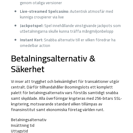
genom otaliga versioner
Live-streamed Spelcasino:
Autentisk atmosfär med
kunniga croupierer via live
Jackpotspel:
Spel innehållande vinstgivande jackpots som
utbetalningarna skulle kunna träffa mångmiljonbelopp
Instant Kort:
Snabba alternativ till er vilken föredrar ha
omedelbar action
Betalningsalternativ &
Säkerhet
Vi inser att trygghet och bekvämlighet för transaktioner utgör
centralt. Därför tillhandahåller Boomingslots ett komplett
palett för betalningsalternativ vars förstås samtidigt snabba
samt skyddade. Alla överföringar krypteras med 256-bitars SSL-
kryptering, motsvarande standard vilken tillämpas av
finansinstitut samt ekonomiska företag världen runt.
Betalningsalternativ
Insättning tid
Uttagstid